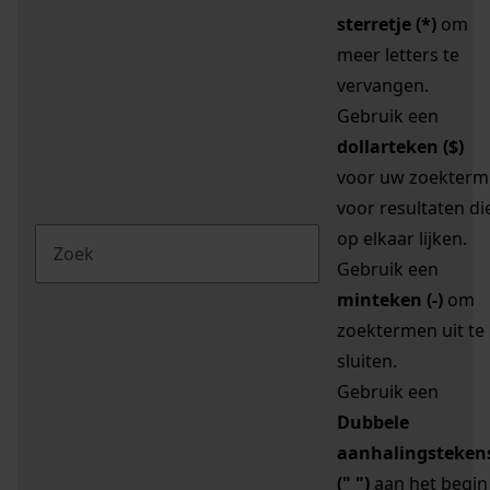
sterretje (*)
om
meer letters te
vervangen.
Gebruik een
dollarteken ($)
voor uw zoekterm
voor resultaten di
op elkaar lijken.
Gebruik een
minteken (-)
om
zoektermen uit te
sluiten.
Gebruik een
Dubbele
aanhalingsteken
(" ")
aan het begin