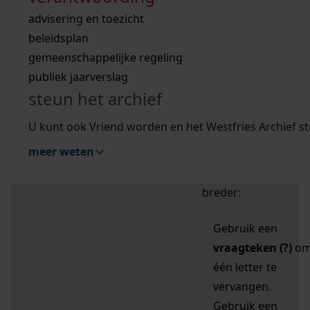
zoektips
Wij helpen u op weg met een aantal zoektips.
bekijk ons geschiedenislokaal
vergunningen
bouwvergunningen
advisering en toezicht
bekijk alle zoektips
beeld en geluid
omgevingsvergunningen
beleidsplan
uitleg nodig?
gemeenschappelijke regeling
publiek jaarverslag
Mijn Studiezaal (inloggen)
Wij helpen u op weg met een aantal zoektips.
steun het archief
bekijk alle zoektips
Door leestekens in
U kunt ook Vriend worden en het Westfries Archief s
uw zoekopdracht te
meer weten
gebruiken, zoekt u
specifieker of juist
breder:
Gebruik een
vraagteken (?)
o
één letter te
vervangen.
Gebruik een