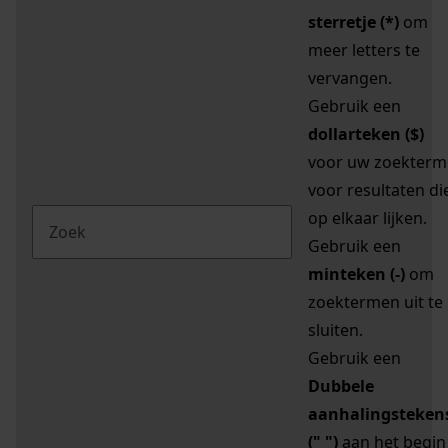
sterretje (*)
om
meer letters te
vervangen.
Gebruik een
dollarteken ($)
voor uw zoekterm
voor resultaten di
op elkaar lijken.
Gebruik een
minteken (-)
om
zoektermen uit te
sluiten.
Gebruik een
Dubbele
aanhalingsteken
(" ")
aan het begin