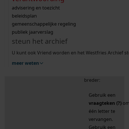
zoektips
Wij helpen u op weg met een aantal zoektips.
bekijk ons geschiedenislokaal
vergunningen
bouwvergunningen
advisering en toezicht
bekijk alle zoektips
beeld en geluid
omgevingsvergunningen
beleidsplan
uitleg nodig?
gemeenschappelijke regeling
publiek jaarverslag
Mijn Studiezaal (inloggen)
Wij helpen u op weg met een aantal zoektips.
steun het archief
bekijk alle zoektips
Door leestekens in
U kunt ook Vriend worden en het Westfries Archief s
uw zoekopdracht te
meer weten
gebruiken, zoekt u
specifieker of juist
breder:
Gebruik een
vraagteken (?)
o
één letter te
vervangen.
Gebruik een