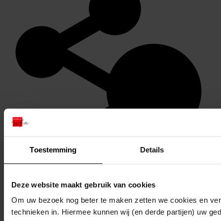
Toestemming
Details
Stel een vraag of plaats een opmerking op de tijdlijn
Deze website maakt gebruik van cookies
Reageren
Om uw bezoek nog beter te maken zetten we cookies en verg
technieken in. Hiermee kunnen wij (en derde partijen) uw ge