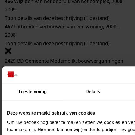
466
Wijzigen van het gebruik van het complex, 2008 -
2009
Toon details van deze beschrijving (1 bestand)
467
Uitbreiden verbouwen van een woning, 2008 -
2008
Toon details van deze beschrijving (1 bestand)
2429-BD Gemeente Medemblik, bouwvergunningen
Inventaris
401 - 500
Toestemming
Details
Mijn Studiezaal
Deze website maakt gebruik van cookies
Om uw bezoek nog beter te maken zetten we cookies en verg
technieken in. Hiermee kunnen wij (en derde partijen) uw ge