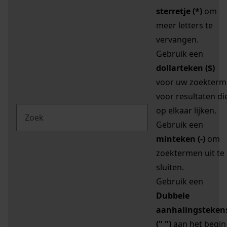
sterretje (*)
om
meer letters te
vervangen.
Gebruik een
dollarteken ($)
voor uw zoekterm
voor resultaten di
op elkaar lijken.
Gebruik een
minteken (-)
om
zoektermen uit te
sluiten.
Gebruik een
Dubbele
aanhalingsteken
(" ")
aan het begin