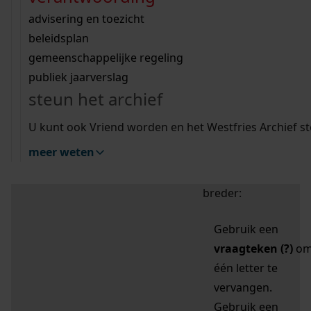
zoektips
Wij helpen u op weg met een aantal zoektips.
bekijk ons geschiedenislokaal
vergunningen
bouwvergunningen
advisering en toezicht
bekijk alle zoektips
beeld en geluid
omgevingsvergunningen
beleidsplan
uitleg nodig?
gemeenschappelijke regeling
publiek jaarverslag
Mijn Studiezaal (inloggen)
Wij helpen u op weg met een aantal zoektips.
steun het archief
bekijk alle zoektips
Door leestekens in
U kunt ook Vriend worden en het Westfries Archief s
uw zoekopdracht te
meer weten
gebruiken, zoekt u
specifieker of juist
breder:
Gebruik een
vraagteken (?)
o
één letter te
vervangen.
Gebruik een