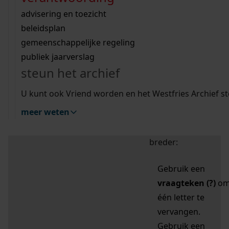
zoektips
Wij helpen u op weg met een aantal zoektips.
bekijk ons geschiedenislokaal
vergunningen
bouwvergunningen
advisering en toezicht
bekijk alle zoektips
beeld en geluid
omgevingsvergunningen
beleidsplan
uitleg nodig?
gemeenschappelijke regeling
publiek jaarverslag
Mijn Studiezaal (inloggen)
Wij helpen u op weg met een aantal zoektips.
steun het archief
bekijk alle zoektips
Door leestekens in
U kunt ook Vriend worden en het Westfries Archief s
uw zoekopdracht te
meer weten
gebruiken, zoekt u
specifieker of juist
breder:
Gebruik een
vraagteken (?)
o
één letter te
vervangen.
Gebruik een