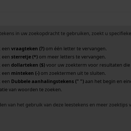
tekens in uw zoekopdracht te gebruiken, zoekt u specifieker
k een
vraagteken (?)
om één letter te vervangen.
k een
sterretje (*)
om meer letters te vervangen.
k een
dollarteken ($)
voor uw zoekterm voor resultaten die o
k een
minteken (-)
om zoektermen uit te sluiten.
k een
Dubbele aanhalingstekens (" ")
aan het begin en ei
tie van woorden te zoeken.
en van het gebruik van deze leestekens en meer zoektips 