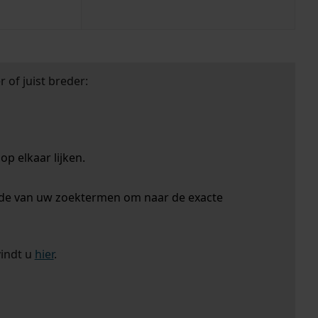
 of juist breder:
p elkaar lijken.
nde van uw zoektermen om naar de exacte
vindt u
hier
.