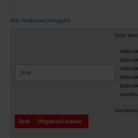
Mijn Studiezaal (inloggen)
Door lees
Gebrui
Gebrui
Gebrui
Gebrui
Gebrui
combina
Voorbeeld
Zoek
Uitgebreid zoeken