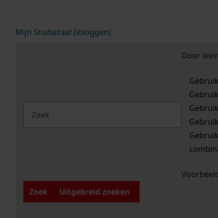
Mijn Studiezaal (inloggen)
Door lees
Gebrui
Gebrui
Gebrui
Gebrui
Gebrui
combina
Voorbeeld
Zoek
Uitgebreid zoeken