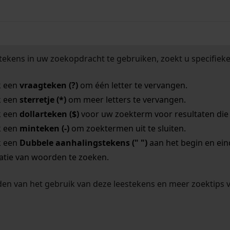
tekens in uw zoekopdracht te gebruiken, zoekt u specifieker
k een
vraagteken (?)
om één letter te vervangen.
k een
sterretje (*)
om meer letters te vervangen.
k een
dollarteken ($)
voor uw zoekterm voor resultaten die o
k een
minteken (-)
om zoektermen uit te sluiten.
k een
Dubbele aanhalingstekens (" ")
aan het begin en ei
tie van woorden te zoeken.
en van het gebruik van deze leestekens en meer zoektips 