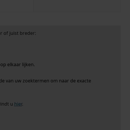
 of juist breder:
p elkaar lijken.
nde van uw zoektermen om naar de exacte
vindt u
hier
.