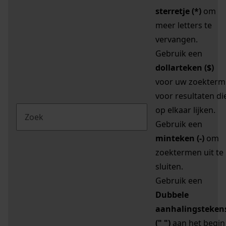
sterretje (*)
om
meer letters te
vervangen.
Gebruik een
dollarteken ($)
voor uw zoekterm
voor resultaten di
op elkaar lijken.
Gebruik een
minteken (-)
om
zoektermen uit te
sluiten.
Gebruik een
Dubbele
aanhalingsteken
(" ")
aan het begin