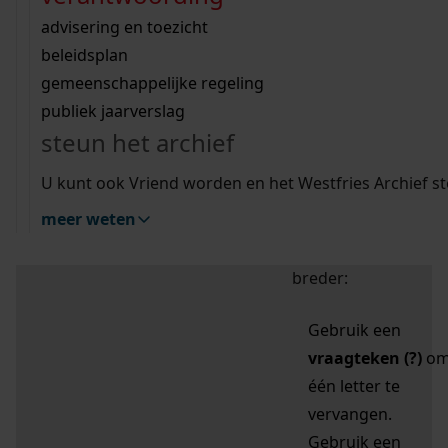
zoektips
Wij helpen u op weg met een aantal zoektips.
bekijk ons geschiedenislokaal
vergunningen
bouwvergunningen
advisering en toezicht
bekijk alle zoektips
beeld en geluid
omgevingsvergunningen
beleidsplan
uitleg nodig?
gemeenschappelijke regeling
publiek jaarverslag
Mijn Studiezaal (inloggen)
Wij helpen u op weg met een aantal zoektips.
steun het archief
bekijk alle zoektips
Door leestekens in
U kunt ook Vriend worden en het Westfries Archief s
uw zoekopdracht te
meer weten
gebruiken, zoekt u
specifieker of juist
breder:
Gebruik een
vraagteken (?)
o
één letter te
vervangen.
Gebruik een