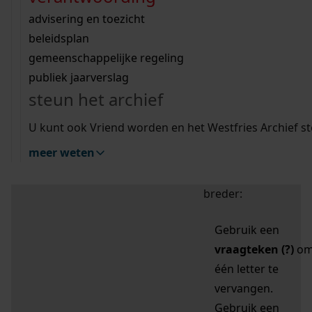
zoektips
Wij helpen u op weg met een aantal zoektips.
bekijk ons geschiedenislokaal
vergunningen
bouwvergunningen
advisering en toezicht
bekijk alle zoektips
beeld en geluid
omgevingsvergunningen
beleidsplan
uitleg nodig?
gemeenschappelijke regeling
publiek jaarverslag
Mijn Studiezaal (inloggen)
Wij helpen u op weg met een aantal zoektips.
steun het archief
bekijk alle zoektips
Door leestekens in
U kunt ook Vriend worden en het Westfries Archief s
uw zoekopdracht te
meer weten
gebruiken, zoekt u
specifieker of juist
breder:
Gebruik een
vraagteken (?)
o
één letter te
vervangen.
Gebruik een