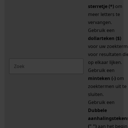
sterretje (*)
om
meer letters te
vervangen.
Gebruik een
dollarteken ($)
voor uw zoekterm
voor resultaten di
op elkaar lijken.
Gebruik een
minteken (-)
om
zoektermen uit te
sluiten.
Gebruik een
Dubbele
aanhalingsteken
(" ")
aan het begin