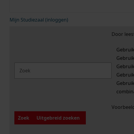
Mijn Studiezaal (inloggen)
Door lees
Gebrui
Gebrui
Gebrui
Gebrui
Gebrui
combina
Voorbeeld
Zoek
Uitgebreid zoeken