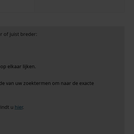
 of juist breder:
p elkaar lijken.
nde van uw zoektermen om naar de exacte
vindt u
hier
.