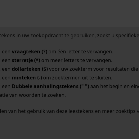
tekens in uw zoekopdracht te gebruiken, zoekt u specifieker
k een
vraagteken (?)
om één letter te vervangen.
k een
sterretje (*)
om meer letters te vervangen.
k een
dollarteken ($)
voor uw zoekterm voor resultaten die o
k een
minteken (-)
om zoektermen uit te sluiten.
k een
Dubbele aanhalingstekens (" ")
aan het begin en ei
tie van woorden te zoeken.
en van het gebruik van deze leestekens en meer zoektips 