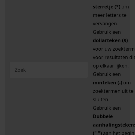
sterretje (*)
om
meer letters te
vervangen.
Gebruik een
dollarteken ($)
voor uw zoekterm
voor resultaten di
op elkaar lijken.
Gebruik een
minteken (-)
om
zoektermen uit te
sluiten.
Gebruik een
Dubbele
aanhalingsteken
(" ")
aan het begin