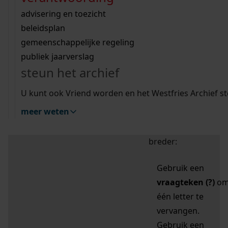
zoektips
Wij helpen u op weg met een aantal zoektips.
bekijk ons geschiedenislokaal
vergunningen
bouwvergunningen
advisering en toezicht
bekijk alle zoektips
beeld en geluid
omgevingsvergunningen
beleidsplan
uitleg nodig?
gemeenschappelijke regeling
publiek jaarverslag
Mijn Studiezaal (inloggen)
Wij helpen u op weg met een aantal zoektips.
steun het archief
bekijk alle zoektips
Door leestekens in
U kunt ook Vriend worden en het Westfries Archief s
uw zoekopdracht te
meer weten
gebruiken, zoekt u
specifieker of juist
breder:
Gebruik een
vraagteken (?)
o
één letter te
vervangen.
Gebruik een