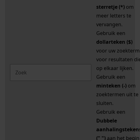
sterretje (*)
om
meer letters te
vervangen.
Gebruik een
dollarteken ($)
voor uw zoekterm
voor resultaten di
op elkaar lijken.
Gebruik een
minteken (-)
om
zoektermen uit te
sluiten.
Gebruik een
Dubbele
aanhalingsteken
(" ")
aan het begin