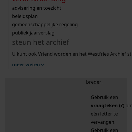
zoektips
Wij helpen u op weg met een aantal zoektips.
bekijk ons geschiedenislokaal
vergunningen
bouwvergunningen
advisering en toezicht
bekijk alle zoektips
beeld en geluid
omgevingsvergunningen
beleidsplan
uitleg nodig?
gemeenschappelijke regeling
publiek jaarverslag
Mijn Studiezaal (inloggen)
Wij helpen u op weg met een aantal zoektips.
steun het archief
bekijk alle zoektips
Door leestekens in
U kunt ook Vriend worden en het Westfries Archief s
uw zoekopdracht te
meer weten
gebruiken, zoekt u
specifieker of juist
breder:
Gebruik een
vraagteken (?)
o
één letter te
vervangen.
Gebruik een