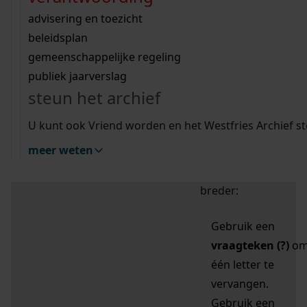
zoektips
Wij helpen u op weg met een aantal zoektips.
bekijk ons geschiedenislokaal
vergunningen
bouwvergunningen
advisering en toezicht
bekijk alle zoektips
beeld en geluid
omgevingsvergunningen
beleidsplan
uitleg nodig?
gemeenschappelijke regeling
publiek jaarverslag
Mijn Studiezaal (inloggen)
Wij helpen u op weg met een aantal zoektips.
steun het archief
bekijk alle zoektips
Door leestekens in
U kunt ook Vriend worden en het Westfries Archief s
uw zoekopdracht te
meer weten
gebruiken, zoekt u
specifieker of juist
breder:
Gebruik een
vraagteken (?)
o
één letter te
vervangen.
Gebruik een