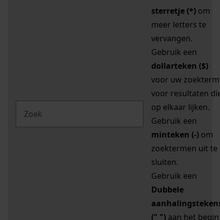
sterretje (*)
om
meer letters te
vervangen.
Gebruik een
dollarteken ($)
voor uw zoekterm
voor resultaten di
op elkaar lijken.
Gebruik een
minteken (-)
om
zoektermen uit te
sluiten.
Gebruik een
Dubbele
aanhalingsteken
(" ")
aan het begin