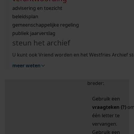
zoektips
Wij helpen u op weg met een aantal zoektips.
bekijk ons geschiedenislokaal
vergunningen
bouwvergunningen
advisering en toezicht
bekijk alle zoektips
beeld en geluid
omgevingsvergunningen
beleidsplan
uitleg nodig?
gemeenschappelijke regeling
publiek jaarverslag
Mijn Studiezaal (inloggen)
Wij helpen u op weg met een aantal zoektips.
steun het archief
bekijk alle zoektips
Door leestekens in
U kunt ook Vriend worden en het Westfries Archief s
uw zoekopdracht te
meer weten
gebruiken, zoekt u
specifieker of juist
breder:
Gebruik een
vraagteken (?)
o
één letter te
vervangen.
Gebruik een