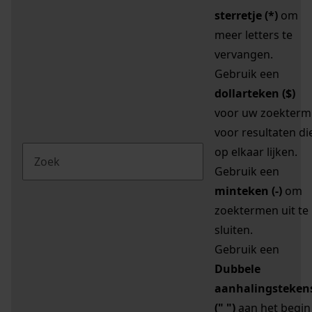
sterretje (*)
om
meer letters te
vervangen.
Gebruik een
dollarteken ($)
voor uw zoekterm
voor resultaten di
op elkaar lijken.
Gebruik een
minteken (-)
om
zoektermen uit te
sluiten.
Gebruik een
Dubbele
aanhalingsteken
(" ")
aan het begin