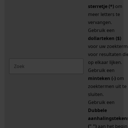
sterretje (*)
om
meer letters te
vervangen.
Gebruik een
dollarteken ($)
voor uw zoekterm
voor resultaten di
op elkaar lijken.
Gebruik een
minteken (-)
om
zoektermen uit te
sluiten.
Gebruik een
Dubbele
aanhalingsteken
(" ")
aan het begin