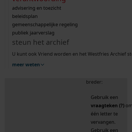
zoektips
Wij helpen u op weg met een aantal zoektips.
bekijk ons geschiedenislokaal
vergunningen
bouwvergunningen
advisering en toezicht
bekijk alle zoektips
beeld en geluid
omgevingsvergunningen
beleidsplan
uitleg nodig?
gemeenschappelijke regeling
publiek jaarverslag
Mijn Studiezaal (inloggen)
Wij helpen u op weg met een aantal zoektips.
steun het archief
bekijk alle zoektips
Door leestekens in
U kunt ook Vriend worden en het Westfries Archief s
uw zoekopdracht te
meer weten
gebruiken, zoekt u
specifieker of juist
breder:
Gebruik een
vraagteken (?)
o
één letter te
vervangen.
Gebruik een