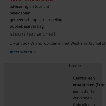
zoektips
Wij helpen u op weg met een aantal zoektips.
bekijk ons geschiedenislokaal
vergunningen
bouwvergunningen
advisering en toezicht
bekijk alle zoektips
beeld en geluid
omgevingsvergunningen
beleidsplan
uitleg nodig?
gemeenschappelijke regeling
publiek jaarverslag
Mijn Studiezaal (inloggen)
Wij helpen u op weg met een aantal zoektips.
steun het archief
bekijk alle zoektips
Door leestekens in
U kunt ook Vriend worden en het Westfries Archief s
uw zoekopdracht te
meer weten
gebruiken, zoekt u
specifieker of juist
breder:
Gebruik een
vraagteken (?)
o
één letter te
vervangen.
Gebruik een