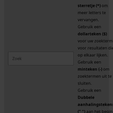
sterretje (*)
om
meer letters te
vervangen.
Gebruik een
dollarteken ($)
voor uw zoekterm
voor resultaten di
op elkaar lijken.
Gebruik een
minteken (-)
om
zoektermen uit te
sluiten.
Gebruik een
Dubbele
aanhalingsteken
(" ")
aan het begin