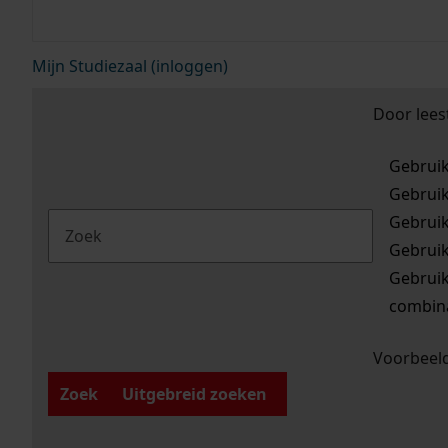
Mijn Studiezaal (inloggen)
Door lees
Gebrui
Gebrui
Gebrui
Gebrui
Gebrui
combina
Voorbeeld
Zoek
Uitgebreid zoeken