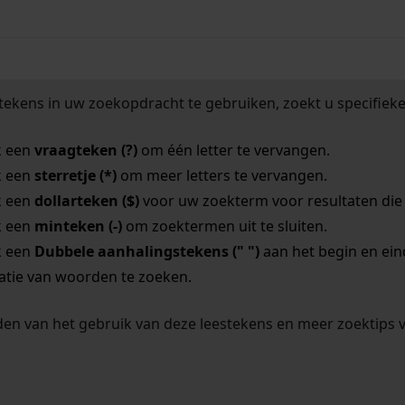
tekens in uw zoekopdracht te gebruiken, zoekt u specifieker
k een
vraagteken (?)
om één letter te vervangen.
k een
sterretje (*)
om meer letters te vervangen.
k een
dollarteken ($)
voor uw zoekterm voor resultaten die o
k een
minteken (-)
om zoektermen uit te sluiten.
k een
Dubbele aanhalingstekens (" ")
aan het begin en ei
tie van woorden te zoeken.
en van het gebruik van deze leestekens en meer zoektips 