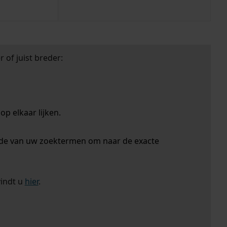
 of juist breder:
p elkaar lijken.
nde van uw zoektermen om naar de exacte
vindt u
hier
.