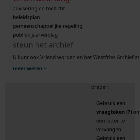
zoektips
Wij helpen u op weg met een aantal zoektips.
bekijk ons geschiedenislokaal
vergunningen
bouwvergunningen
advisering en toezicht
bekijk alle zoektips
beeld en geluid
omgevingsvergunningen
beleidsplan
uitleg nodig?
gemeenschappelijke regeling
publiek jaarverslag
Mijn Studiezaal (inloggen)
Wij helpen u op weg met een aantal zoektips.
steun het archief
bekijk alle zoektips
Door leestekens in
U kunt ook Vriend worden en het Westfries Archief s
uw zoekopdracht te
meer weten
gebruiken, zoekt u
specifieker of juist
breder:
Gebruik een
vraagteken (?)
o
één letter te
vervangen.
Gebruik een