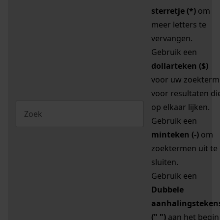
sterretje (*)
om
meer letters te
vervangen.
Gebruik een
dollarteken ($)
voor uw zoekterm
voor resultaten di
op elkaar lijken.
Gebruik een
minteken (-)
om
zoektermen uit te
sluiten.
Gebruik een
Dubbele
aanhalingsteken
(" ")
aan het begin