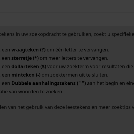
tekens in uw zoekopdracht te gebruiken, zoekt u specifieker
k een
vraagteken (?)
om één letter te vervangen.
k een
sterretje (*)
om meer letters te vervangen.
k een
dollarteken ($)
voor uw zoekterm voor resultaten die o
k een
minteken (-)
om zoektermen uit te sluiten.
k een
Dubbele aanhalingstekens (" ")
aan het begin en ei
tie van woorden te zoeken.
en van het gebruik van deze leestekens en meer zoektips 