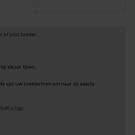
 of juist breder:
p elkaar lijken.
nde van uw zoektermen om naar de exacte
vindt u
hier
.