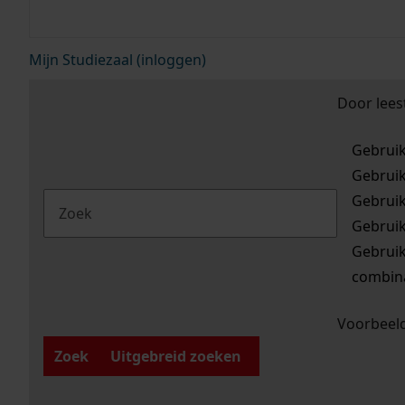
Mijn Studiezaal (inloggen)
Door lees
Gebrui
Gebrui
Gebrui
Gebrui
Gebrui
combina
Voorbeeld
Zoek
Uitgebreid zoeken