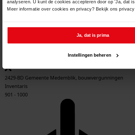
968
Uitbreiden van de woningen, 2010 - 2010
analyseren. U kunt de cookies accepteren door op 'Ja, dat is 
Toon details van deze beschrijving (1 bestand)
Meer informatie over cookies en privacy? Bekijk ons privac
969
Oprichten van zes twee onder een kap woningen,
2009 - 2010
Toon details van deze beschrijving (1 bestand)
Ja, dat is prima
970
Plaatsen van twee garagedeuren in een carport,
2009 - 2010
Instellingen beheren
Toon details van deze beschrijving (1 bestand)
2429-BD Gemeente Medemblik, bouwvergunningen
Inventaris
901 - 1000