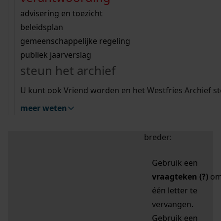
zoektips
Wij helpen u op weg met een aantal zoektips.
bekijk ons geschiedenislokaal
vergunningen
bouwvergunningen
advisering en toezicht
bekijk alle zoektips
beeld en geluid
omgevingsvergunningen
beleidsplan
uitleg nodig?
gemeenschappelijke regeling
publiek jaarverslag
Mijn Studiezaal (inloggen)
Wij helpen u op weg met een aantal zoektips.
steun het archief
bekijk alle zoektips
Door leestekens in
U kunt ook Vriend worden en het Westfries Archief s
uw zoekopdracht te
meer weten
gebruiken, zoekt u
specifieker of juist
breder:
Gebruik een
vraagteken (?)
o
één letter te
vervangen.
Gebruik een