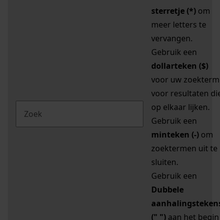
sterretje (*)
om
meer letters te
vervangen.
Gebruik een
dollarteken ($)
voor uw zoekterm
voor resultaten di
op elkaar lijken.
Gebruik een
minteken (-)
om
zoektermen uit te
sluiten.
Gebruik een
Dubbele
aanhalingsteken
(" ")
aan het begin