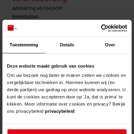
zoektips
Wij helpen u op weg met een aantal zoektips.
bekijk ons geschiedenislokaal
vergunningen
bouwvergunningen
advisering en toezicht
bekijk alle zoektips
beeld en geluid
omgevingsvergunningen
beleidsplan
uitleg nodig?
gemeenschappelijke regeling
publiek jaarverslag
mijn studiezaal
Wij helpen u op weg met een aantal zoektips.
steun het archief
Toestemming
Details
Over
Inloggen
Registreren
Wachtwoord vergeten
bekijk alle zoektips
inloggen - mijn studiezaal
U kunt ook Vriend worden en het Westfries
Archief steunen.
Mijn Studiezaal
is uw persoonlijke omgeving
Deze website maakt gebruik van cookies
meer weten
voor uw eigen historisch onderzoek.
Om uw bezoek nog beter te maken zetten we cookies en
vergelijkbare technieken in. Hiermee kunnen wij (en
derde partijen) uw gedrag op onze website analyseren. U
e-mailadres
kunt de cookies accepteren door op 'Ja, dat is prima' te
klikken. Meer informatie over cookies en privacy? Bekijk
ons privacybeleid
privacybeleid
wachtwoord