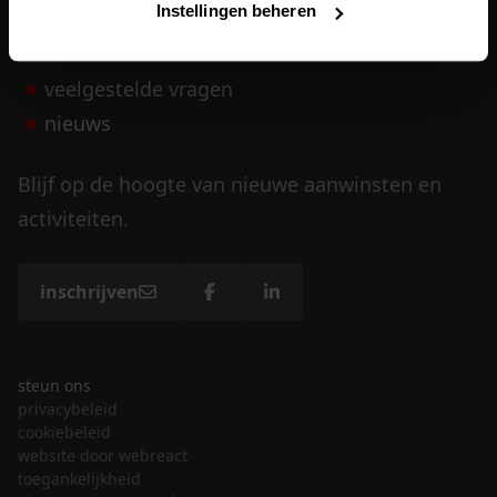
Instellingen beheren
vrijwilligers
veelgestelde vragen
nieuws
Blijf op de hoogte van nieuwe aanwinsten en
activiteiten.
inschrijven
steun ons
privacybeleid
cookiebeleid
website door webreact
toegankelijkheid