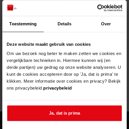
zoektips
Wij helpen u op weg met een aantal zoektips.
bekijk ons geschiedenislokaal
vergunningen
bouwvergunningen
advisering en toezicht
bekijk alle zoektips
beeld en geluid
omgevingsvergunningen
beleidsplan
uitleg nodig?
gemeenschappelijke regeling
Toestemming
Details
Over
publiek jaarverslag
Wij helpen u op weg met een aantal zoektips.
Helaas, er is een fout opgetreden
steun het archief
bekijk alle zoektips
Door een fout tijdens het verwerken van deze pagina is het niet
Deze website maakt gebruik van cookies
mogelijk om deze pagina te kunnen bekijken.
U kunt ook Vriend worden en het Westfries
Om uw bezoek nog beter te maken zetten we cookies en
Archief steunen.
vergelijkbare technieken in. Hiermee kunnen wij (en
404
- Not Found
derde partijen) uw gedrag op onze website analyseren. U
meer weten
kunt de cookies accepteren door op 'Ja, dat is prima' te
Mogelijk kunt u deze pagina niet bezoeken door:
klikken. Meer informatie over cookies en privacy? Bekijk
ons privacybeleid
privacybeleid
een
verouderde bladwijzer/favoriet
een zoekmachine heeft een
verouderde lijst van de website
een
fout getypt
adres
Ja, dat is prima
agenda