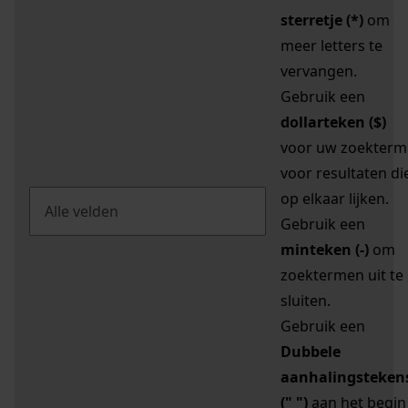
sterretje (*)
om
meer letters te
vervangen.
Gebruik een
dollarteken ($)
voor uw zoekterm
voor resultaten di
op elkaar lijken.
Gebruik een
minteken (-)
om
zoektermen uit te
sluiten.
Gebruik een
Dubbele
aanhalingsteken
(" ")
aan het begin