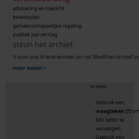
zoektips
Wij helpen u op weg met een aantal zoektips.
bekijk ons geschiedenislokaal
vergunningen
bouwvergunningen
advisering en toezicht
bekijk alle zoektips
beeld en geluid
omgevingsvergunningen
beleidsplan
uitleg nodig?
gemeenschappelijke regeling
publiek jaarverslag
Mijn Studiezaal (inloggen)
Wij helpen u op weg met een aantal zoektips.
steun het archief
bekijk alle zoektips
Door leestekens in
U kunt ook Vriend worden en het Westfries Archief s
uw zoekopdracht te
meer weten
gebruiken, zoekt u
specifieker of juist
breder:
Gebruik een
vraagteken (?)
o
één letter te
vervangen.
Gebruik een