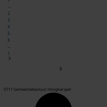
...
2
3
4
5
6
...
1
0717 Gemeentebestuur Hoogkarspel