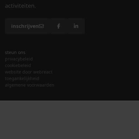
activiteiten.
inschrijven
steun ons
privacybeleid
cookiebeleid
website door webreact
toegankelijkheid
algemene voorwaarden