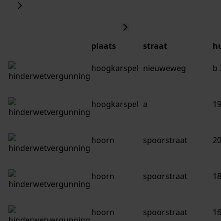
plaats
straat
h
hoogkarspel
nieuweweg
b 
hoogkarspel
a
1
hoorn
spoorstraat
2
hoorn
spoorstraat
1
hoorn
spoorstraat
1