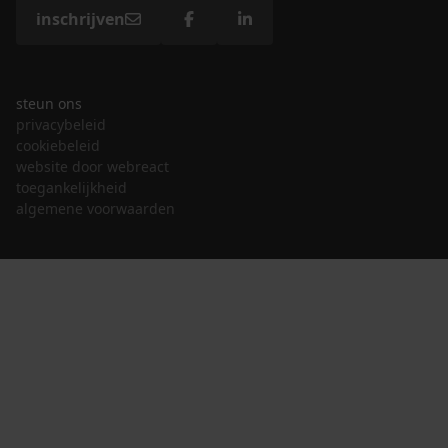
inschrijven
steun ons
privacybeleid
cookiebeleid
website door webreact
toegankelijkheid
algemene voorwaarden