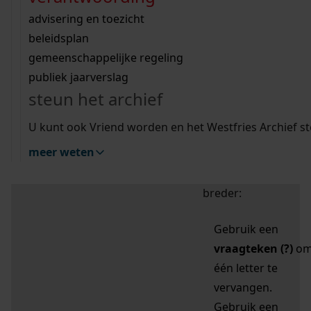
zoektips
Wij helpen u op weg met een aantal zoektips.
bekijk ons geschiedenislokaal
vergunningen
bouwvergunningen
advisering en toezicht
bekijk alle zoektips
beeld en geluid
omgevingsvergunningen
beleidsplan
uitleg nodig?
gemeenschappelijke regeling
publiek jaarverslag
Mijn Studiezaal (inloggen)
Wij helpen u op weg met een aantal zoektips.
steun het archief
bekijk alle zoektips
Door leestekens in
U kunt ook Vriend worden en het Westfries Archief s
uw zoekopdracht te
meer weten
gebruiken, zoekt u
specifieker of juist
breder:
Gebruik een
vraagteken (?)
o
één letter te
vervangen.
Gebruik een