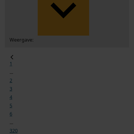
Weergave:
1
...
2
3
4
5
6
...
320