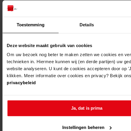
bovenkarspel
de tocht
8
Toestemming
Details
lutjebroek
horn
2
Deze website maakt gebruik van cookies
Om uw bezoek nog beter te maken zetten we cookies en verg
bovenkarspel
de gouw
1
technieken in. Hiermee kunnen wij (en derde partijen) uw ge
website analyseren. U kunt de cookies accepteren door op 'Ja
klikken. Meer informatie over cookies en privacy? Bekijk ons
bovenkarspel
broekerhavenweg
21
privacybeleid
grootebroek
industrieweg
1
Ja, dat is prima
bovenkarspel
middenweg
7
Instellingen beheren