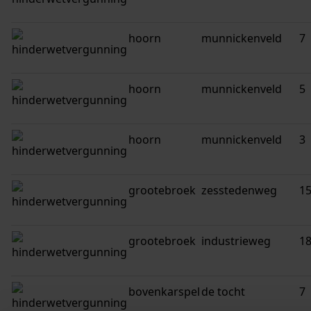
hoorn
munnickenveld
7
hoorn
munnickenveld
5
hoorn
munnickenveld
3
grootebroek
zesstedenweg
1
grootebroek
industrieweg
1
bovenkarspel
de tocht
7