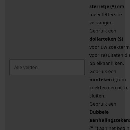
sterretje (*)
om
meer letters te
vervangen.
Gebruik een
dollarteken ($)
voor uw zoekterm
voor resultaten di
op elkaar lijken.
Gebruik een
minteken (-)
om
zoektermen uit te
sluiten.
Gebruik een
Dubbele
aanhalingsteken
(" ")
aan het begin