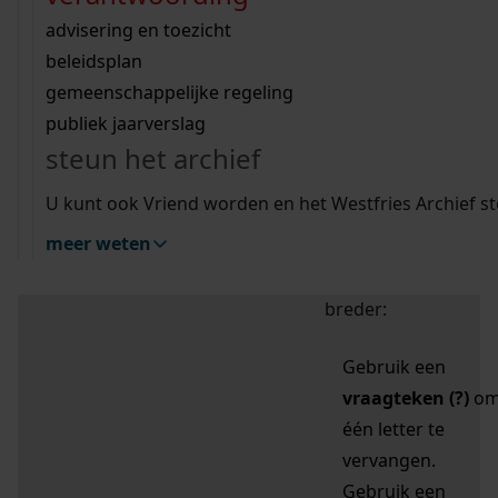
zoektips
Wij helpen u op weg met een aantal zoektips.
bekijk ons geschiedenislokaal
vergunningen
bouwvergunningen
advisering en toezicht
bekijk alle zoektips
beeld en geluid
omgevingsvergunningen
beleidsplan
uitleg nodig?
gemeenschappelijke regeling
publiek jaarverslag
Mijn Studiezaal (inloggen)
Wij helpen u op weg met een aantal zoektips.
steun het archief
bekijk alle zoektips
Door leestekens in
U kunt ook Vriend worden en het Westfries Archief s
uw zoekopdracht te
meer weten
gebruiken, zoekt u
specifieker of juist
breder:
Gebruik een
vraagteken (?)
o
één letter te
vervangen.
Gebruik een