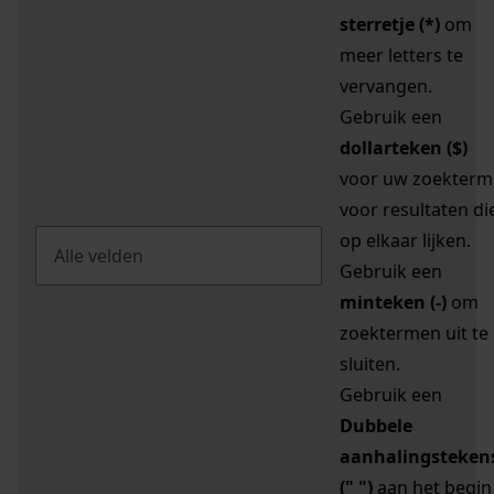
sterretje (*)
om
meer letters te
vervangen.
Gebruik een
dollarteken ($)
voor uw zoekterm
voor resultaten di
op elkaar lijken.
Gebruik een
minteken (-)
om
zoektermen uit te
sluiten.
Gebruik een
Dubbele
aanhalingsteken
(" ")
aan het begin