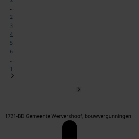
...
2
3
4
5
6
...
1
1721-BD Gemeente Wervershoof, bouwvergunningen