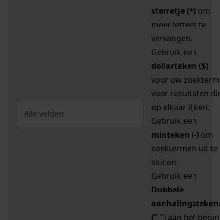
sterretje (*)
om
meer letters te
vervangen.
Gebruik een
dollarteken ($)
voor uw zoekterm
voor resultaten di
op elkaar lijken.
Gebruik een
minteken (-)
om
zoektermen uit te
sluiten.
Gebruik een
Dubbele
aanhalingsteken
(" ")
aan het begin