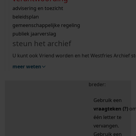
zoektips
Wij helpen u op weg met een aantal zoektips.
bekijk ons geschiedenislokaal
vergunningen
bouwvergunningen
advisering en toezicht
bekijk alle zoektips
beeld en geluid
omgevingsvergunningen
beleidsplan
uitleg nodig?
gemeenschappelijke regeling
publiek jaarverslag
Mijn Studiezaal (inloggen)
Wij helpen u op weg met een aantal zoektips.
steun het archief
bekijk alle zoektips
Door leestekens in
U kunt ook Vriend worden en het Westfries Archief s
uw zoekopdracht te
meer weten
gebruiken, zoekt u
specifieker of juist
breder:
Gebruik een
vraagteken (?)
o
één letter te
vervangen.
Gebruik een