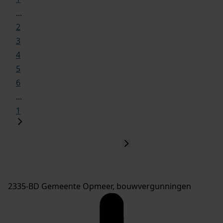
...
2
3
4
5
6
...
1
2335-BD Gemeente Opmeer, bouwvergunningen