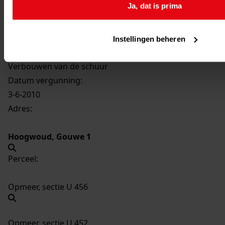
Ja, dat is prima
5086
Verbouwen van de schuur, 2010
Datering
:
2010
Instellingen beheren
Beschrijving:
Verbouwen van de schuur
Datum vergunning:
3-6-2010
Adres:
Hoogwoud, Gouwe 1
Perceel:
Opmeer, sectie U 456
Opmeer, sectie U 452