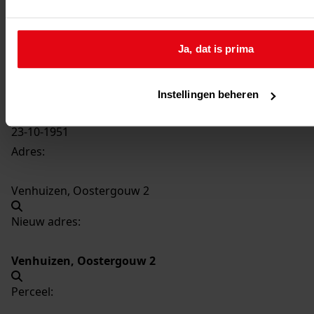
1042
Vernieuwen woning, 1951
Datering
:
Ja, dat is prima
1951
Beschrijving:
Vernieuwen woning
Instellingen beheren
Datum vergunning:
23-10-1951
Adres:
Venhuizen, Oostergouw 2
Nieuw adres:
Venhuizen, Oostergouw 2
Perceel: