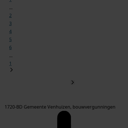
...
2
3
4
5
6
...
1
1720-BD Gemeente Venhuizen, bouwvergunningen