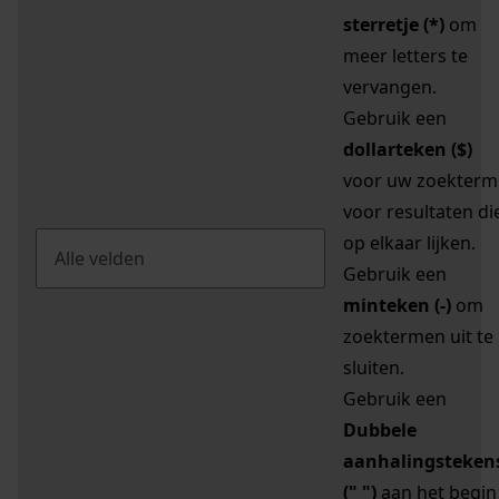
sterretje (*)
om
meer letters te
vervangen.
Gebruik een
dollarteken ($)
voor uw zoekterm
voor resultaten di
op elkaar lijken.
Gebruik een
minteken (-)
om
zoektermen uit te
sluiten.
Gebruik een
Dubbele
aanhalingsteken
(" ")
aan het begin