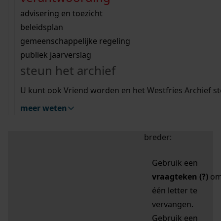
zoektips
Wij helpen u op weg met een aantal zoektips.
bekijk ons geschiedenislokaal
vergunningen
bouwvergunningen
advisering en toezicht
bekijk alle zoektips
beeld en geluid
omgevingsvergunningen
beleidsplan
uitleg nodig?
gemeenschappelijke regeling
publiek jaarverslag
Mijn Studiezaal (inloggen)
Wij helpen u op weg met een aantal zoektips.
steun het archief
bekijk alle zoektips
Door leestekens in
U kunt ook Vriend worden en het Westfries Archief s
uw zoekopdracht te
meer weten
gebruiken, zoekt u
specifieker of juist
breder:
Gebruik een
vraagteken (?)
o
één letter te
vervangen.
Gebruik een