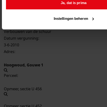
Ja, dat is prima
5086
Verbouwen van de schuur, 2010
Datering
:
2010
Instellingen beheren
Beschrijving:
Verbouwen van de schuur
Datum vergunning:
3-6-2010
Adres:
Hoogwoud, Gouwe 1
Perceel:
Opmeer, sectie U 456
Opmeer, sectie U 452