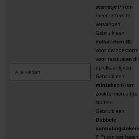
sterretje (*)
om
meer letters te
vervangen.
Gebruik een
dollarteken ($)
voor uw zoekterm
voor resultaten di
op elkaar lijken.
Gebruik een
minteken (-)
om
zoektermen uit te
sluiten.
Gebruik een
Dubbele
aanhalingsteken
(" ")
aan het begin