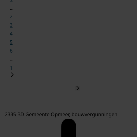
...
2
3
4
5
6
...
1
2335-BD Gemeente Opmeer, bouwvergunningen