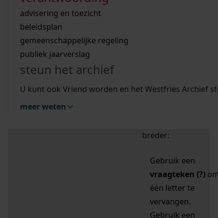
zoektips
Wij helpen u op weg met een aantal zoektips.
bekijk ons geschiedenislokaal
vergunningen
bouwvergunningen
advisering en toezicht
bekijk alle zoektips
beeld en geluid
omgevingsvergunningen
beleidsplan
uitleg nodig?
gemeenschappelijke regeling
publiek jaarverslag
Mijn Studiezaal (inloggen)
Wij helpen u op weg met een aantal zoektips.
steun het archief
bekijk alle zoektips
Door leestekens in
U kunt ook Vriend worden en het Westfries Archief s
uw zoekopdracht te
meer weten
gebruiken, zoekt u
specifieker of juist
breder:
Gebruik een
vraagteken (?)
o
één letter te
vervangen.
Gebruik een