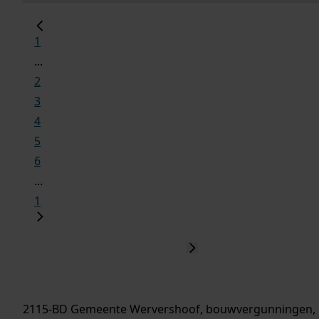
1
...
2
3
4
5
6
...
1
2115-BD Gemeente Wervershoof, bouwvergunningen, 