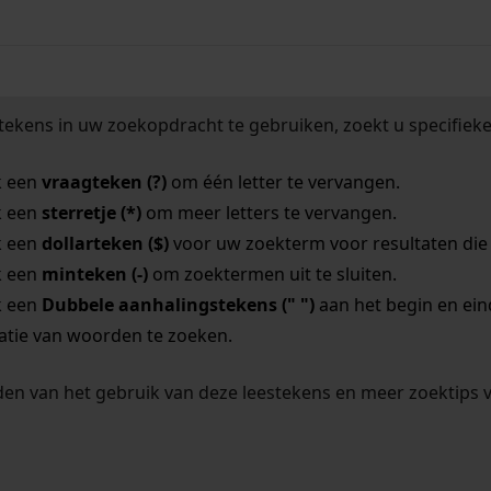
tekens in uw zoekopdracht te gebruiken, zoekt u specifieker
k een
vraagteken (?)
om één letter te vervangen.
k een
sterretje (*)
om meer letters te vervangen.
k een
dollarteken ($)
voor uw zoekterm voor resultaten die o
k een
minteken (-)
om zoektermen uit te sluiten.
k een
Dubbele aanhalingstekens (" ")
aan het begin en ei
tie van woorden te zoeken.
en van het gebruik van deze leestekens en meer zoektips 