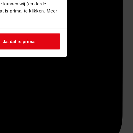
e kunnen wij (en derde
t is prima' te klikken. Meer
Ja, dat is prima