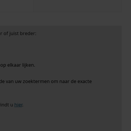
 of juist breder:
p elkaar lijken.
nde van uw zoektermen om naar de exacte
vindt u
hier
.