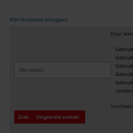
Mijn Studiezaal (inloggen)
Door lees
Gebrui
Gebrui
Gebrui
Gebrui
Gebrui
combina
Voorbeeld
Zoek
Uitgebreid zoeken