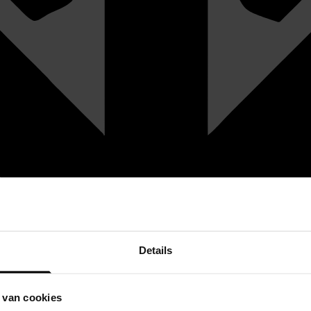
Details
 van cookies