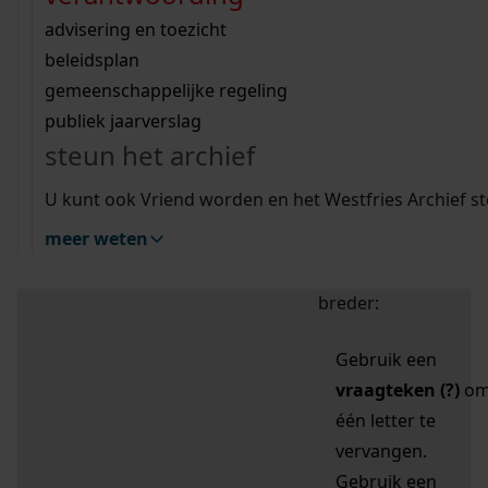
zoektips
Wij helpen u op weg met een aantal zoektips.
bekijk ons geschiedenislokaal
vergunningen
bouwvergunningen
advisering en toezicht
bekijk alle zoektips
beeld en geluid
omgevingsvergunningen
beleidsplan
uitleg nodig?
gemeenschappelijke regeling
publiek jaarverslag
Mijn Studiezaal (inloggen)
Wij helpen u op weg met een aantal zoektips.
steun het archief
bekijk alle zoektips
Door leestekens in
U kunt ook Vriend worden en het Westfries Archief s
uw zoekopdracht te
meer weten
gebruiken, zoekt u
specifieker of juist
breder:
Gebruik een
vraagteken (?)
o
één letter te
vervangen.
Gebruik een