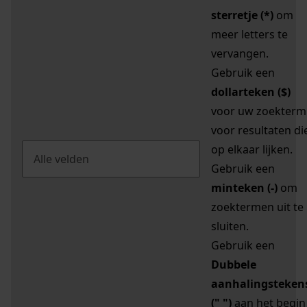
sterretje (*)
om
meer letters te
vervangen.
Gebruik een
dollarteken ($)
voor uw zoekterm
voor resultaten di
op elkaar lijken.
Gebruik een
minteken (-)
om
zoektermen uit te
sluiten.
Gebruik een
Dubbele
aanhalingsteken
(" ")
aan het begin