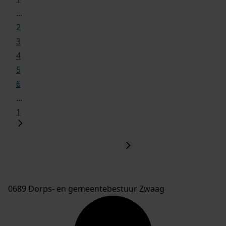
...
2
3
4
5
6
...
1
0689 Dorps- en gemeentebestuur Zwaag