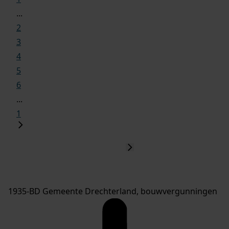
...
2
3
4
5
6
...
1
1935-BD Gemeente Drechterland, bouwvergunningen