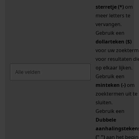
sterretje (*)
om
meer letters te
vervangen.
Gebruik een
dollarteken ($)
voor uw zoekterm
voor resultaten di
op elkaar lijken.
Gebruik een
minteken (-)
om
zoektermen uit te
sluiten.
Gebruik een
Dubbele
aanhalingsteken
(" ")
aan het begin