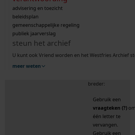
zoektips
Wij helpen u op weg met een aantal zoektips.
bekijk ons geschiedenislokaal
vergunningen
bouwvergunningen
advisering en toezicht
bekijk alle zoektips
beeld en geluid
omgevingsvergunningen
beleidsplan
uitleg nodig?
gemeenschappelijke regeling
publiek jaarverslag
Mijn Studiezaal (inloggen)
Wij helpen u op weg met een aantal zoektips.
steun het archief
bekijk alle zoektips
Door leestekens in
U kunt ook Vriend worden en het Westfries Archief s
uw zoekopdracht te
meer weten
gebruiken, zoekt u
specifieker of juist
breder:
Gebruik een
vraagteken (?)
o
één letter te
vervangen.
Gebruik een