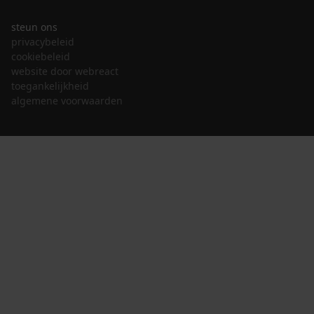
steun ons
privacybeleid
cookiebeleid
website door webreact
toegankelijkheid
algemene voorwaarden