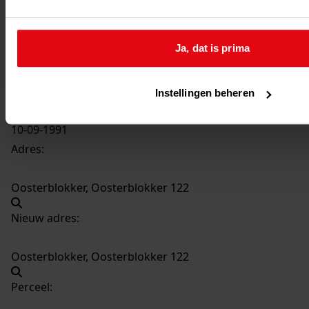
2914
Bouw schuur, 1991
Datering
:
Ja, dat is prima
1991
Beschrijving:
Bouw schuur
Instellingen beheren
Datum vergunning:
10-09-1991
Adres:
Oosterblokker, Oosterblokker 122
Nieuw adres:
Oosterblokker, Oosterblokker 122
Perceel: