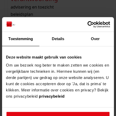
zoektips
Wij helpen u op weg met een aantal zoektips.
bekijk ons geschiedenislokaal
vergunningen
bouwvergunningen
advisering en toezicht
bekijk alle zoektips
beeld en geluid
omgevingsvergunningen
beleidsplan
uitleg nodig?
gemeenschappelijke regeling
publiek jaarverslag
mijn studiezaal
Wij helpen u op weg met een aantal zoektips.
steun het archief
Toestemming
Details
Over
Inloggen
Registreren
Wachtwoord vergeten
bekijk alle zoektips
inloggen - mijn studiezaal
U kunt ook Vriend worden en het Westfries
Archief steunen.
Mijn Studiezaal
is uw persoonlijke omgeving
Deze website maakt gebruik van cookies
meer weten
voor uw eigen historisch onderzoek.
Om uw bezoek nog beter te maken zetten we cookies en
vergelijkbare technieken in. Hiermee kunnen wij (en
derde partijen) uw gedrag op onze website analyseren. U
e-mailadres
kunt de cookies accepteren door op 'Ja, dat is prima' te
klikken. Meer informatie over cookies en privacy? Bekijk
ons privacybeleid
privacybeleid
wachtwoord