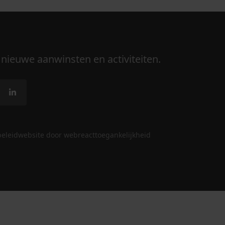
 nieuwe aanwinsten en activiteiten.
beleid
website door webreact
toegankelijkheid