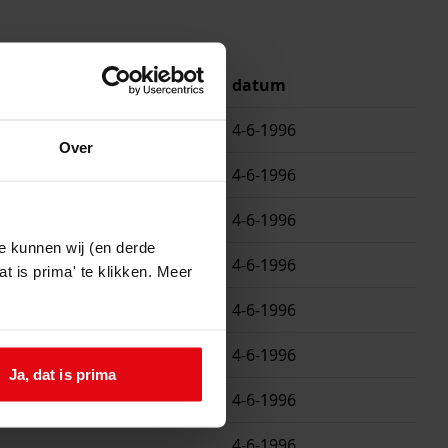
mmer
datum
4-6-1996
Over
4-6-1996
4-6-1996
e kunnen wij (en derde
4-6-1996
t is prima' te klikken. Meer
4-6-1996
4-6-1996
Ja, dat is prima
4-6-1996
4-6-1996