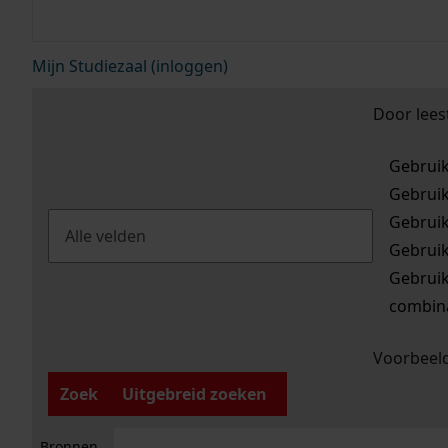
Mijn Studiezaal (inloggen)
Door lees
Gebrui
Gebrui
Gebrui
Gebrui
Gebrui
combina
Voorbeeld
Zoek
Uitgebreid zoeken
Bronnen