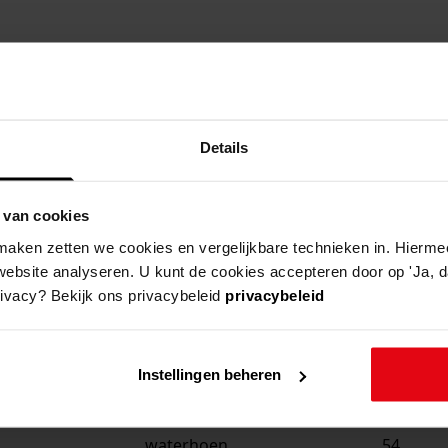
straat
huisnu
waterhoen
68
Details
waterhoen
66
 van cookies
waterhoen
64
aken zetten we cookies en vergelijkbare technieken in. Hierme
waterhoen
62
website analyseren. U kunt de cookies accepteren door op 'Ja, da
rivacy? Bekijk ons privacybeleid
privacybeleid
waterhoen
60
waterhoen
58
Instellingen beheren
waterhoen
56
waterhoen
54