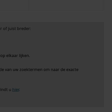
 of juist breder:
p elkaar lijken.
nde van uw zoektermen om naar de exacte
vindt u
hier
.