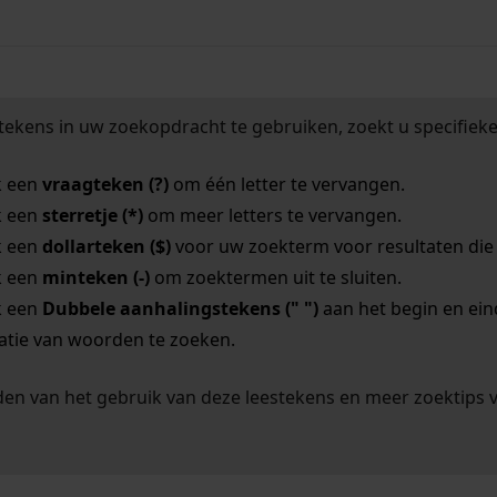
tekens in uw zoekopdracht te gebruiken, zoekt u specifieker
k een
vraagteken (?)
om één letter te vervangen.
k een
sterretje (*)
om meer letters te vervangen.
k een
dollarteken ($)
voor uw zoekterm voor resultaten die o
k een
minteken (-)
om zoektermen uit te sluiten.
k een
Dubbele aanhalingstekens (" ")
aan het begin en ei
tie van woorden te zoeken.
en van het gebruik van deze leestekens en meer zoektips 