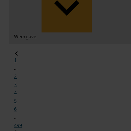
Weergave:
1
...
2
3
4
5
6
...
499