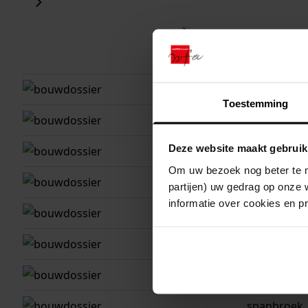
plaats
spanbroek
Toestemming
spanbroek
Deze website maakt gebruik
spanbroek
Om uw bezoek nog beter te m
spanbroek
partijen) uw gedrag op onze 
informatie over cookies en p
spanbroek
spanbroek
spanbroek
spanbroek