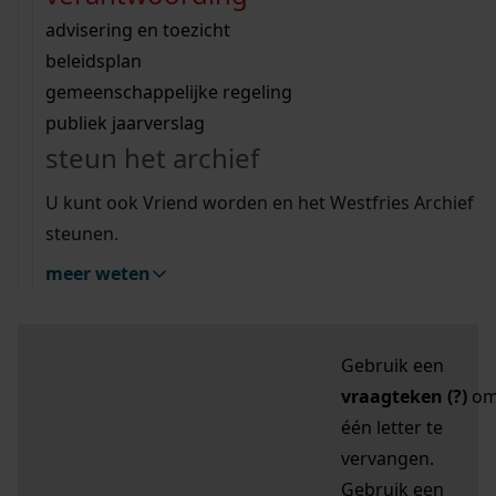
zoektips
Wij helpen u op weg met een aantal zoektips.
bekijk ons geschiedenislokaal
vergunningen
bouwvergunningen
advisering en toezicht
bekijk alle zoektips
beeld en geluid
omgevingsvergunningen
beleidsplan
uitleg nodig?
gemeenschappelijke regeling
publiek jaarverslag
Mijn Studiezaal (inloggen)
Wij helpen u op weg met een aantal zoektips.
steun het archief
bekijk alle zoektips
Door leestekens in
U kunt ook Vriend worden en het Westfries Archief
uw zoekopdracht te
steunen.
gebruiken, zoekt u
meer weten
specifieker of juist
breder:
Gebruik een
vraagteken (?)
o
één letter te
vervangen.
Gebruik een