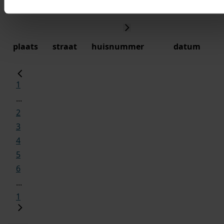
plaats
straat
huisnummer
datum
1
...
2
3
4
5
6
...
1