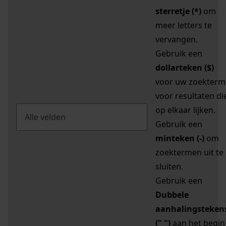
sterretje (*)
om
meer letters te
vervangen.
Gebruik een
dollarteken ($)
voor uw zoekterm
voor resultaten di
op elkaar lijken.
Gebruik een
minteken (-)
om
zoektermen uit te
sluiten.
Gebruik een
Dubbele
aanhalingsteken
(" ")
aan het begin