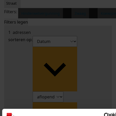
Straat
Filters:
x
x
Hinderwetvergunning
Zwaag
Koewijz
Filters legen
1
adressen
sorteren op: