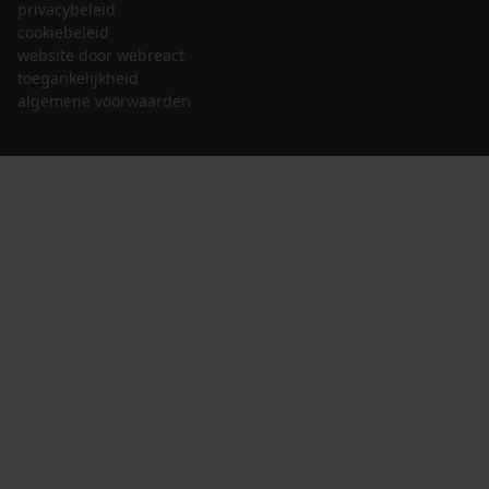
privacybeleid
cookiebeleid
website door webreact
toegankelijkheid
algemene voorwaarden