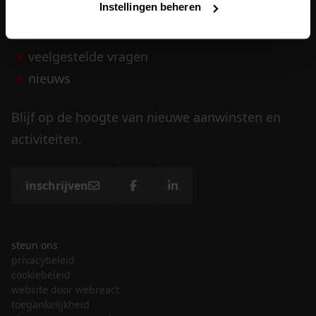
Instellingen beheren
vrijwilligers
veelgestelde vragen
nieuws
Blijf op de hoogte van nieuwe aanwinsten en
activiteiten.
inschrijven
steun ons
privacybeleid
cookiebeleid
website door webreact
toegankelijkheid