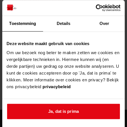
zoektips
Wij helpen u op weg met een aantal zoektips.
bekijk ons geschiedenislokaal
vergunningen
bouwvergunningen
advisering en toezicht
bekijk alle zoektips
beeld en geluid
omgevingsvergunningen
beleidsplan
uitleg nodig?
gemeenschappelijke regeling
Toestemming
Details
Over
publiek jaarverslag
Wij helpen u op weg met een aantal zoektips.
Helaas, er is een fout opgetreden
steun het archief
bekijk alle zoektips
Door een fout tijdens het verwerken van deze pagina is het niet
Deze website maakt gebruik van cookies
mogelijk om deze pagina te kunnen bekijken.
U kunt ook Vriend worden en het Westfries
Om uw bezoek nog beter te maken zetten we cookies en
Archief steunen.
vergelijkbare technieken in. Hiermee kunnen wij (en
404
- Not Found
derde partijen) uw gedrag op onze website analyseren. U
meer weten
kunt de cookies accepteren door op 'Ja, dat is prima' te
Mogelijk kunt u deze pagina niet bezoeken door:
klikken. Meer informatie over cookies en privacy? Bekijk
ons privacybeleid
privacybeleid
een
verouderde bladwijzer/favoriet
een zoekmachine heeft een
verouderde lijst van de website
een
fout getypt
adres
Ja, dat is prima
agenda