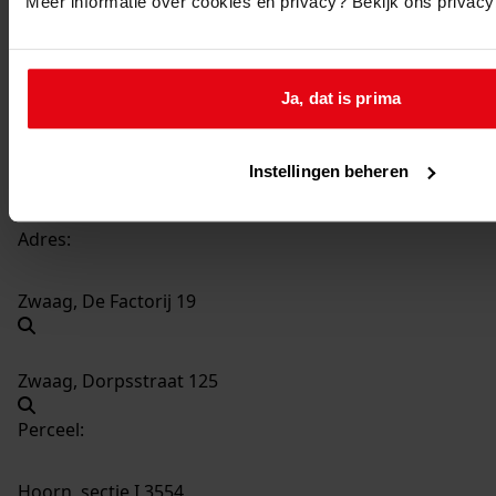
Meer informatie over cookies en privacy? Bekijk ons privac
764
Verbouw kantoor en garage, 1984
Datering
:
1984
Ja, dat is prima
Beschrijving:
Verbouw kantoor en garage
Instellingen beheren
Datum vergunning:
14-08-1984
Adres:
Zwaag, De Factorij 19
Zwaag, Dorpsstraat 125
Perceel:
Hoorn, sectie I 3554