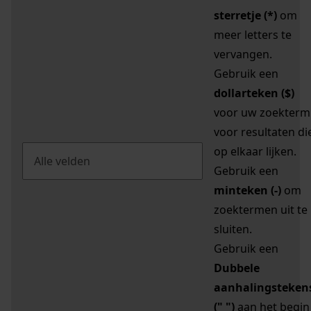
sterretje (*)
om
meer letters te
vervangen.
Gebruik een
dollarteken ($)
voor uw zoekterm
voor resultaten di
op elkaar lijken.
Gebruik een
minteken (-)
om
zoektermen uit te
sluiten.
Gebruik een
Dubbele
aanhalingsteken
(" ")
aan het begin