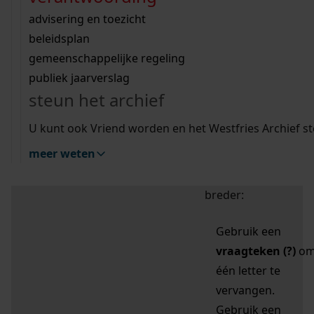
zoektips
Wij helpen u op weg met een aantal zoektips.
bekijk ons geschiedenislokaal
vergunningen
bouwvergunningen
advisering en toezicht
bekijk alle zoektips
beeld en geluid
omgevingsvergunningen
beleidsplan
uitleg nodig?
gemeenschappelijke regeling
publiek jaarverslag
Mijn Studiezaal (inloggen)
Wij helpen u op weg met een aantal zoektips.
steun het archief
bekijk alle zoektips
Door leestekens in
U kunt ook Vriend worden en het Westfries Archief s
uw zoekopdracht te
meer weten
gebruiken, zoekt u
specifieker of juist
breder:
Gebruik een
vraagteken (?)
o
één letter te
vervangen.
Gebruik een