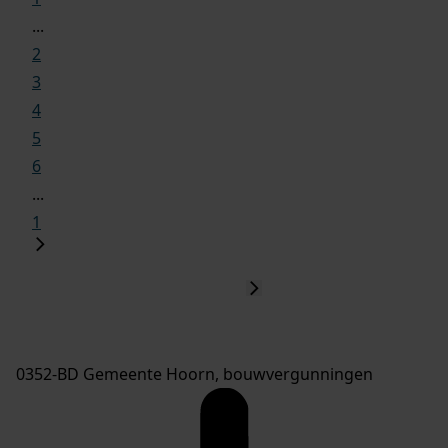
...
2
3
4
5
6
...
1
0352-BD Gemeente Hoorn, bouwvergunningen