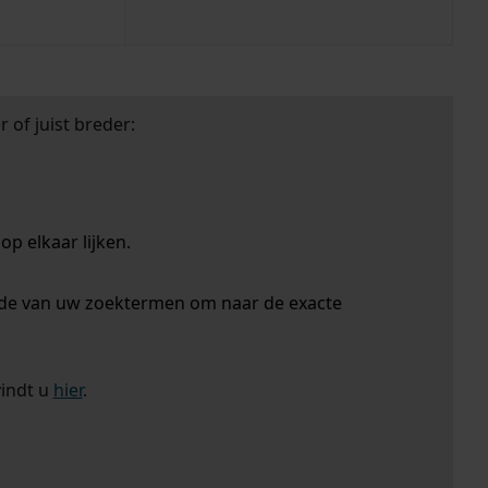
 of juist breder:
p elkaar lijken.
nde van uw zoektermen om naar de exacte
vindt u
hier
.