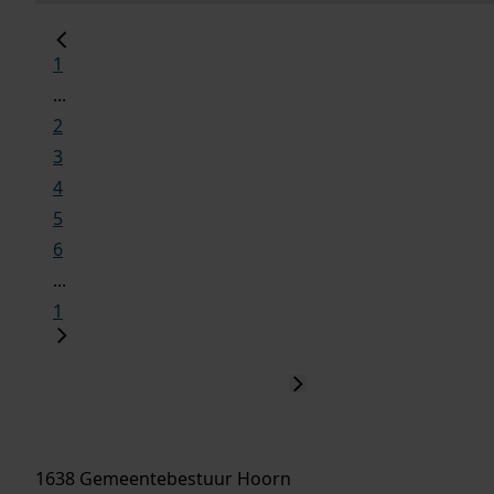
1
...
2
3
4
5
6
...
1
1638 Gemeentebestuur Hoorn