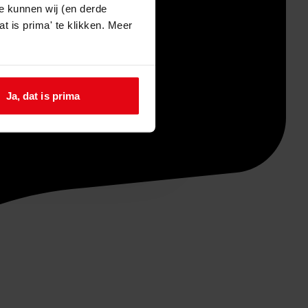
e kunnen wij (en derde
t is prima' te klikken. Meer
Ja, dat is prima