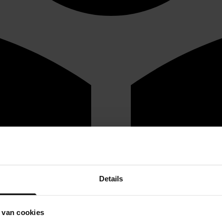
Details
 van cookies