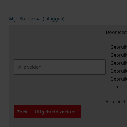
Mijn Studiezaal (inloggen)
Door lees
Gebrui
Gebrui
Gebrui
Gebrui
Gebrui
combina
Voorbeeld
Zoek
Uitgebreid zoeken