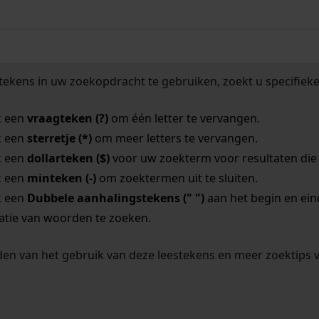
tekens in uw zoekopdracht te gebruiken, zoekt u specifieker
k een
vraagteken (?)
om één letter te vervangen.
k een
sterretje (*)
om meer letters te vervangen.
k een
dollarteken ($)
voor uw zoekterm voor resultaten die o
k een
minteken (-)
om zoektermen uit te sluiten.
k een
Dubbele aanhalingstekens (" ")
aan het begin en ei
tie van woorden te zoeken.
en van het gebruik van deze leestekens en meer zoektips 