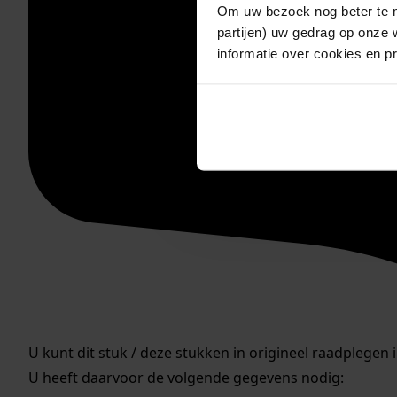
Om uw bezoek nog beter te m
partijen) uw gedrag op onze 
informatie over cookies en p
U kunt dit stuk / deze stukken in origineel raadplegen 
U heeft daarvoor de volgende gegevens nodig: