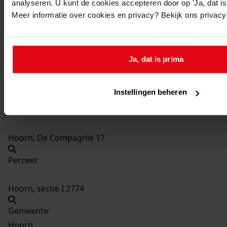
analyseren. U kunt de cookies accepteren door op 'Ja, dat is 
7251
Bouwen van een laad- en loskuil, 2001
Meer informatie over cookies en privacy? Bekijk ons privac
Datering
:
2001
Beschrijving:
Ja, dat is prima
Bouwen van een laad- en loskuil
Datum vergunning:
Instellingen beheren
01-10-2001
Adres:
Hoorn, De Compagnie 17
Perceel:
Hoorn, sectie I 2774
Gemeente:
Hoorn