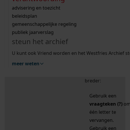
zoektips
Wij helpen u op weg met een aantal zoektips.
bekijk ons geschiedenislokaal
vergunningen
bouwvergunningen
advisering en toezicht
bekijk alle zoektips
beeld en geluid
omgevingsvergunningen
beleidsplan
uitleg nodig?
gemeenschappelijke regeling
publiek jaarverslag
Mijn Studiezaal (inloggen)
Wij helpen u op weg met een aantal zoektips.
steun het archief
bekijk alle zoektips
Door leestekens in
U kunt ook Vriend worden en het Westfries Archief s
uw zoekopdracht te
meer weten
gebruiken, zoekt u
specifieker of juist
breder:
Gebruik een
vraagteken (?)
o
één letter te
vervangen.
Gebruik een