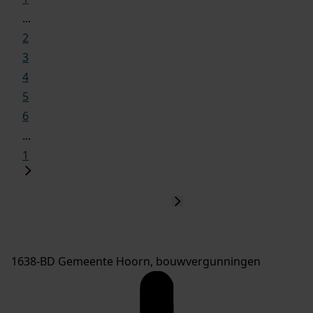
...
2
3
4
5
6
...
1
1638-BD Gemeente Hoorn, bouwvergunningen