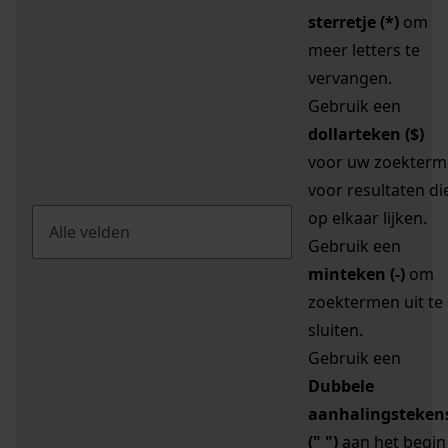
sterretje (*)
om
meer letters te
vervangen.
Gebruik een
dollarteken ($)
voor uw zoekterm
voor resultaten di
op elkaar lijken.
Gebruik een
minteken (-)
om
zoektermen uit te
sluiten.
Gebruik een
Dubbele
aanhalingsteken
(" ")
aan het begin