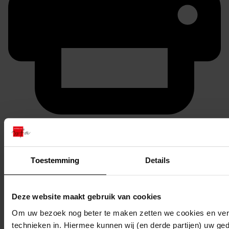
Printen
duurzaam webadres
Toestemming
Details
Inventaris
Deze website maakt gebruik van cookies
Om uw bezoek nog beter te maken zetten we cookies en verg
1843
Bouw van een transformatorstation, 28-12-1976
technieken in. Hiermee kunnen wij (en derde partijen) uw ge