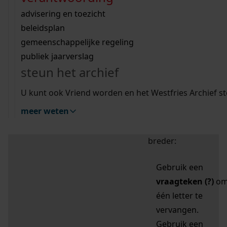
zoektips
Wij helpen u op weg met een aantal zoektips.
bekijk ons geschiedenislokaal
vergunningen
bouwvergunningen
advisering en toezicht
bekijk alle zoektips
beeld en geluid
omgevingsvergunningen
beleidsplan
uitleg nodig?
gemeenschappelijke regeling
publiek jaarverslag
Mijn Studiezaal (inloggen)
Wij helpen u op weg met een aantal zoektips.
steun het archief
bekijk alle zoektips
Door leestekens in
U kunt ook Vriend worden en het Westfries Archief s
uw zoekopdracht te
meer weten
gebruiken, zoekt u
specifieker of juist
breder:
Gebruik een
vraagteken (?)
o
één letter te
vervangen.
Gebruik een