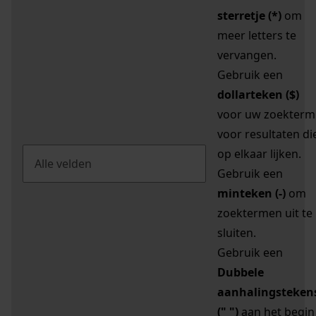
sterretje (*)
om
meer letters te
vervangen.
Gebruik een
dollarteken ($)
voor uw zoekterm
voor resultaten di
op elkaar lijken.
Gebruik een
minteken (-)
om
zoektermen uit te
sluiten.
Gebruik een
Dubbele
aanhalingsteken
(" ")
aan het begin