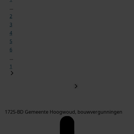
...
2
3
4
5
6
...
1
1725-BD Gemeente Hoogwoud, bouwvergunningen