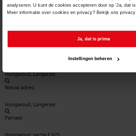
analyseren. U kunt de cookies accepteren door op 'Ja, dat is 
Datering
:
Meer informatie over cookies en privacy? Bekijk ons privac
28-12-1976
Beschrijving:
Bouw van een transformatorstation
Ja, dat is prima
Datum vergunning:
28-12-1976
Adres:
Instellingen beheren
Hoogwoud, Langereis
Nieuw adres:
Hoogwoud, Langereis
Perceel:
Hoogwoud, sectie E 625