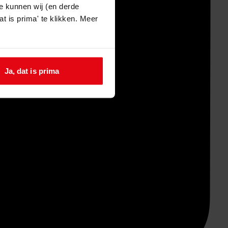
e kunnen wij (en derde
t is prima' te klikken. Meer
Ja, dat is prima