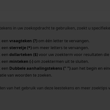
tekens in uw zoekopdracht te gebruiken, zoekt u specifieker
k een
vraagteken (?)
om één letter te vervangen.
k een
sterretje (*)
om meer letters te vervangen.
k een
dollarteken ($)
voor uw zoekterm voor resultaten die o
k een
minteken (-)
om zoektermen uit te sluiten.
k een
Dubbele aanhalingstekens (" ")
aan het begin en ei
tie van woorden te zoeken.
en van het gebruik van deze leestekens en meer zoektips 