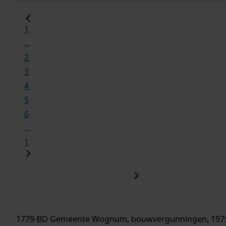
1
...
2
3
4
5
6
...
1
1779-BD Gemeente Wognum, bouwvergunningen, 197