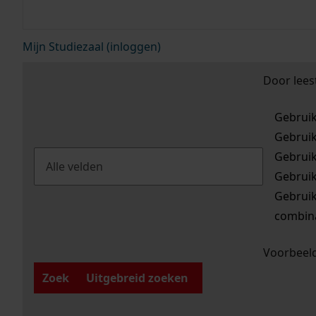
Mijn Studiezaal (inloggen)
Door lees
Gebrui
Gebrui
Gebrui
Gebrui
Gebrui
combina
Voorbeeld
Zoek
Uitgebreid zoeken