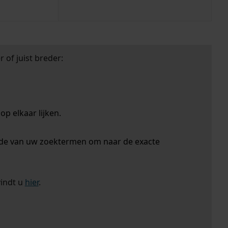
 of juist breder:
p elkaar lijken.
nde van uw zoektermen om naar de exacte
vindt u
hier
.