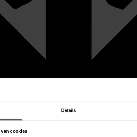
Details
 van cookies