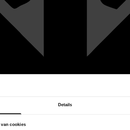
Details
 van cookies