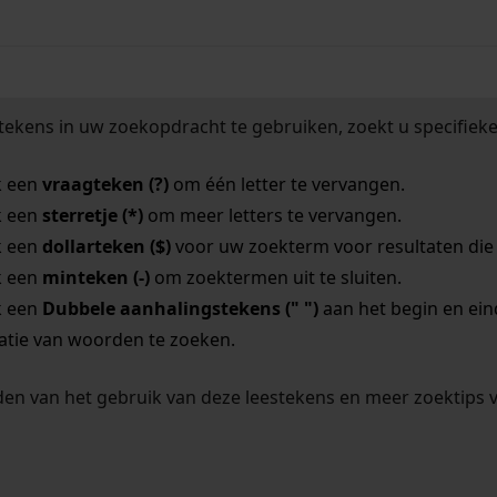
tekens in uw zoekopdracht te gebruiken, zoekt u specifieker
k een
vraagteken (?)
om één letter te vervangen.
k een
sterretje (*)
om meer letters te vervangen.
k een
dollarteken ($)
voor uw zoekterm voor resultaten die o
k een
minteken (-)
om zoektermen uit te sluiten.
k een
Dubbele aanhalingstekens (" ")
aan het begin en ei
tie van woorden te zoeken.
en van het gebruik van deze leestekens en meer zoektips 