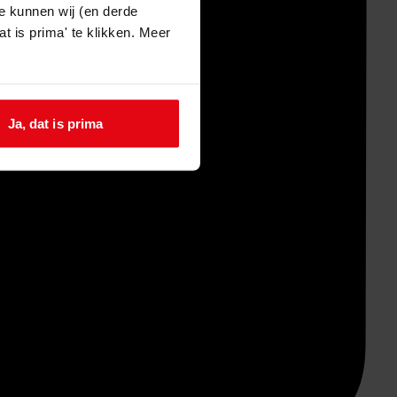
e kunnen wij (en derde
t is prima' te klikken. Meer
Ja, dat is prima