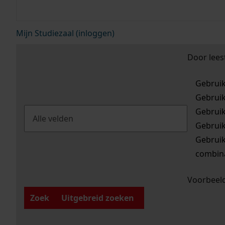
Mijn Studiezaal (inloggen)
Door lees
Gebrui
Gebrui
Gebrui
Gebrui
Gebrui
combina
Voorbeeld
Zoek
Uitgebreid zoeken