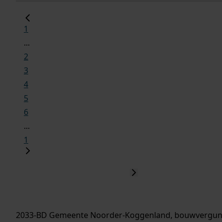
1
...
2
3
4
5
6
...
1
2033-BD Gemeente Noorder-Koggenland, bouwvergun