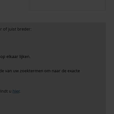
 of juist breder:
p elkaar lijken.
nde van uw zoektermen om naar de exacte
vindt u
hier
.