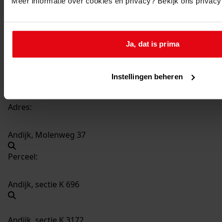
Meer informatie over cookies en privacy? Bekijk ons privac
3891
Oprichten van een berging, 2002-2003
Datering
:
2002-2003
Ja, dat is prima
Beschrijving:
Oprichten van een berging
Instellingen beheren
Datum vergunning:
17-06-2003
Adres:
Andijk, Molenweg 37
Perceel:
Andijk, sectie K 696
Andijk, sectie K 3172