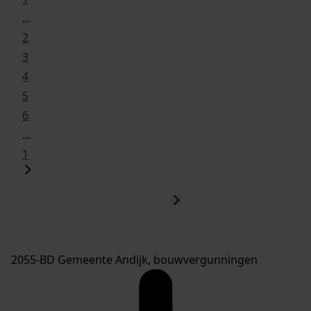
...
2
3
4
5
6
...
1
2055-BD Gemeente Andijk, bouwvergunningen