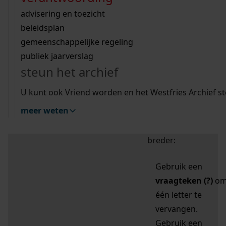
zoektips
Wij helpen u op weg met een aantal zoektips.
bekijk ons geschiedenislokaal
vergunningen
bouwvergunningen
advisering en toezicht
bekijk alle zoektips
beeld en geluid
omgevingsvergunningen
beleidsplan
uitleg nodig?
gemeenschappelijke regeling
publiek jaarverslag
Mijn Studiezaal (inloggen)
Wij helpen u op weg met een aantal zoektips.
steun het archief
bekijk alle zoektips
Door leestekens in
U kunt ook Vriend worden en het Westfries Archief s
uw zoekopdracht te
meer weten
gebruiken, zoekt u
specifieker of juist
breder:
Gebruik een
vraagteken (?)
o
één letter te
vervangen.
Gebruik een