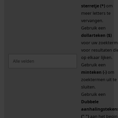
sterretje (*)
om
meer letters te
vervangen.
Gebruik een
dollarteken ($)
voor uw zoekterm
voor resultaten di
op elkaar lijken.
Gebruik een
minteken (-)
om
zoektermen uit te
sluiten.
Gebruik een
Dubbele
aanhalingsteken
(" ")
aan het begin