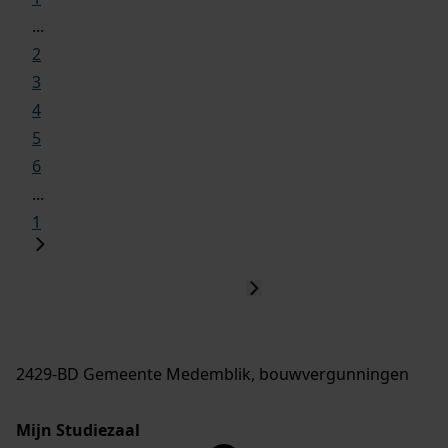
...
2
3
4
5
6
...
1
2429-BD Gemeente Medemblik, bouwvergunningen
Mijn Studiezaal