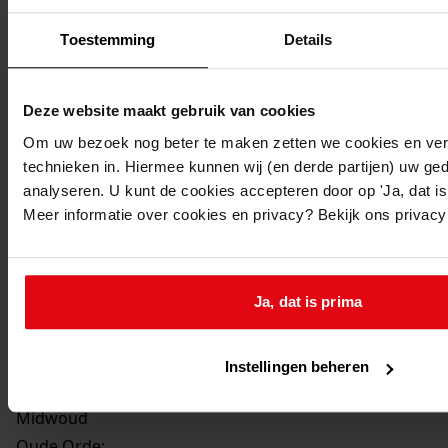
Beschrijving:
Toestemming
Details
Uitbreiden van de woning
Datum vergunning:
3-aug-07
Deze website maakt gebruik van cookies
Adres:
Om uw bezoek nog beter te maken zetten we cookies en verg
technieken in. Hiermee kunnen wij (en derde partijen) uw ge
Midwoud, Buurt 5
analyseren. U kunt de cookies accepteren door op 'Ja, dat is 
Meer informatie over cookies en privacy? Bekijk ons privac
Perceel:
Medemblik, sectie M 93
Ja, dat is prima
Gemeente:
Medemblik
Instellingen beheren
Kern of buurt:
Midwoud
Oude Orde: