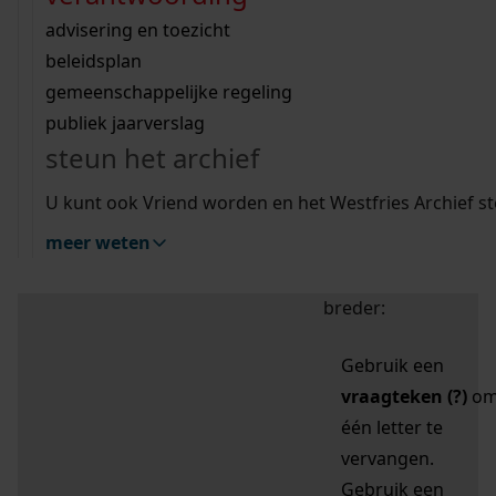
zoektips
Wij helpen u op weg met een aantal zoektips.
bekijk ons geschiedenislokaal
vergunningen
bouwvergunningen
advisering en toezicht
bekijk alle zoektips
beeld en geluid
omgevingsvergunningen
beleidsplan
uitleg nodig?
gemeenschappelijke regeling
publiek jaarverslag
Mijn Studiezaal (inloggen)
Wij helpen u op weg met een aantal zoektips.
steun het archief
bekijk alle zoektips
Door leestekens in
U kunt ook Vriend worden en het Westfries Archief s
uw zoekopdracht te
meer weten
gebruiken, zoekt u
specifieker of juist
breder:
Gebruik een
vraagteken (?)
o
één letter te
vervangen.
Gebruik een