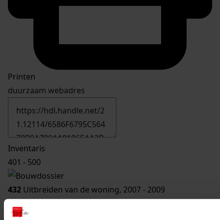
Printen
duurzaam webadres
Inventaris
401 - 500
432
Uitbreiden van de woning, 2007 - 2009
Datering
:
2007 - 2009