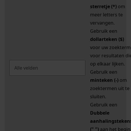
sterretje (*)
om
meer letters te
vervangen.
Gebruik een
dollarteken ($)
voor uw zoekterm
voor resultaten di
op elkaar lijken.
Gebruik een
minteken (-)
om
zoektermen uit te
sluiten.
Gebruik een
Dubbele
aanhalingsteken
(" ")
aan het begin