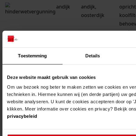
andijk
andijk,
oprich
oosterdijk
koolfilt
behoev
verder
van de 
drinkw
Toestemming
Details
andijk
andijk,
oprich
oosterdijk
pompst
Deze website maakt gebruik van cookies
andijk
andijk,
oprich
Om uw bezoek nog beter te maken zetten we cookies en verg
oosterdijk
proefin
technieken in. Hiermee kunnen wij (en derde partijen) uw ge
het op
website analyseren. U kunt de cookies accepteren door op 'Ja
klikken. Meer informatie over cookies en privacy? Bekijk ons
zuivere
privacybeleid
ijssel
andijk
andijk,
oprich