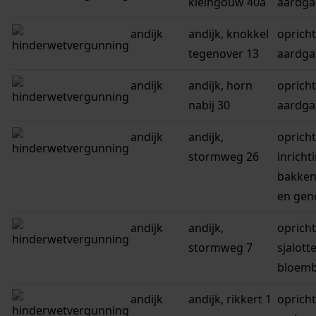
kleingouw 40a
aardga
andijk
andijk, knokkel
oprich
tegenover 13
aardga
andijk
andijk, horn
oprich
nabij 30
aardga
andijk
andijk,
oprich
stormweg 26
inricht
bakken
en gen
andijk
andijk,
oprich
stormweg 7
sjalott
bloemb
andijk
andijk, rikkert 1
oprich