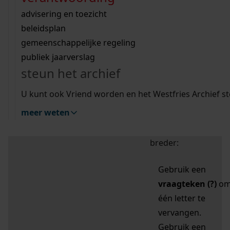
zoektips
Wij helpen u op weg met een aantal zoektips.
bekijk ons geschiedenislokaal
vergunningen
bouwvergunningen
advisering en toezicht
bekijk alle zoektips
beeld en geluid
omgevingsvergunningen
beleidsplan
uitleg nodig?
gemeenschappelijke regeling
publiek jaarverslag
Mijn Studiezaal (inloggen)
Wij helpen u op weg met een aantal zoektips.
steun het archief
bekijk alle zoektips
Door leestekens in
U kunt ook Vriend worden en het Westfries Archief s
uw zoekopdracht te
meer weten
gebruiken, zoekt u
specifieker of juist
breder:
Gebruik een
vraagteken (?)
o
één letter te
vervangen.
Gebruik een