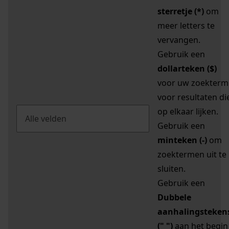
sterretje (*)
om
meer letters te
vervangen.
Gebruik een
dollarteken ($)
voor uw zoekterm
voor resultaten di
op elkaar lijken.
Gebruik een
minteken (-)
om
zoektermen uit te
sluiten.
Gebruik een
Dubbele
aanhalingsteken
(" ")
aan het begin