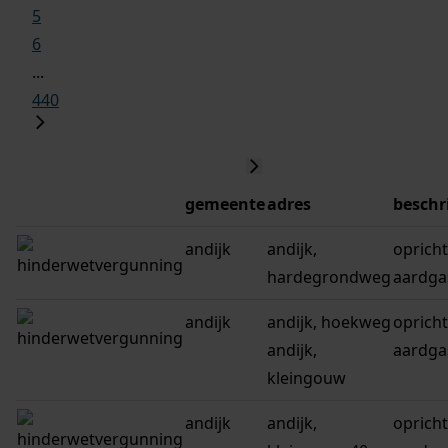
5
6
...
440
gemeente
adres
beschr
andijk
andijk,
oprich
hardegrondweg
aardga
andijk
andijk, hoekweg
oprich
andijk,
aardga
kleingouw
andijk
andijk,
oprich