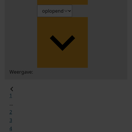
Weergave:
1
...
2
3
4