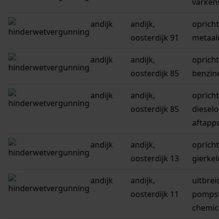
varken
andijk
andijk,
oprich
oosterdijk 91
metaald
andijk
andijk,
oprich
oosterdijk 85
benzin
andijk
andijk,
oprich
oosterdijk 85
dieselo
aftap
andijk
andijk,
oprich
oosterdijk 13
gierkel
andijk
andijk,
uitbre
oosterdijk 11
pompst
chemic