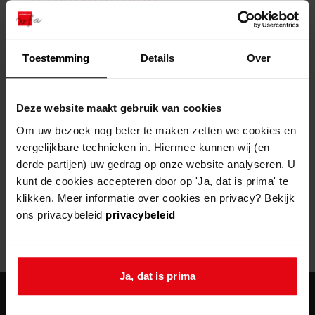
zoektips
Wij helpen u op weg met een aantal zoektips.
bekijk ons geschiedenislokaal
vergunningen
bouwvergunningen
advisering en toezicht
bekijk alle zoektips
beeld en geluid
omgevingsvergunningen
beleidsplan
uitleg nodig?
gemeenschappelijke regeling
Toestemming
Details
Over
publiek jaarverslag
Wij helpen u op weg met een aantal zoektips.
Helaas, er is een fout opgetreden
steun het archief
bekijk alle zoektips
Door een fout tijdens het verwerken van deze pagina is het niet
Deze website maakt gebruik van cookies
mogelijk om deze pagina te kunnen bekijken.
U kunt ook Vriend worden en het Westfries
Om uw bezoek nog beter te maken zetten we cookies en
Archief steunen.
vergelijkbare technieken in. Hiermee kunnen wij (en
404
- Not Found
derde partijen) uw gedrag op onze website analyseren. U
meer weten
kunt de cookies accepteren door op 'Ja, dat is prima' te
Mogelijk kunt u deze pagina niet bezoeken door:
klikken. Meer informatie over cookies en privacy? Bekijk
ons privacybeleid
privacybeleid
een
verouderde bladwijzer/favoriet
een zoekmachine heeft een
verouderde lijst van de website
een
fout getypt
adres
Ja, dat is prima
agenda