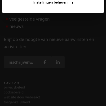
Instellingen beheren
vrijwilligers
veelgestelde vragen
nieuws
Blijf op de hoogte van nieuwe aanwinsten en
activiteiten.
inschrijven
steun ons
privacybeleid
cookiebeleid
website door webreact
toegankelijkheid