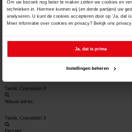
Om uw bezoek nog beter te maken zetten we cookies en verg
technieken in. Hiermee kunnen wij (en derde partijen) uw ge
1866
Verbouw vml bankgebouw tot woning, 1997-1998
analyseren. U kunt de cookies accepteren door op 'Ja, dat is 
Datering
:
Meer informatie over cookies en privacy? Bekijk ons privac
1997-1998
Beschrijving:
Verbouw vml bankgebouw tot woning
Ja, dat is prima
Datum vergunning:
01-07-1997
Instellingen beheren
Adres:
Twisk, Coenplein 3
Nieuw adres:
Twisk, Coenplein 3
Perceel: