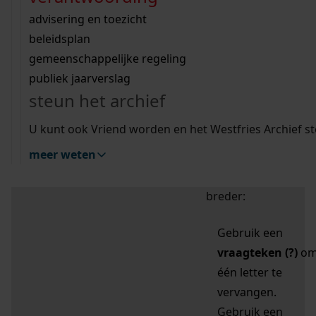
zoektips
Wij helpen u op weg met een aantal zoektips.
bekijk ons geschiedenislokaal
vergunningen
bouwvergunningen
advisering en toezicht
bekijk alle zoektips
beeld en geluid
omgevingsvergunningen
beleidsplan
uitleg nodig?
gemeenschappelijke regeling
publiek jaarverslag
Mijn Studiezaal (inloggen)
Wij helpen u op weg met een aantal zoektips.
steun het archief
bekijk alle zoektips
Door leestekens in
U kunt ook Vriend worden en het Westfries Archief s
uw zoekopdracht te
meer weten
gebruiken, zoekt u
specifieker of juist
breder:
Gebruik een
vraagteken (?)
o
één letter te
vervangen.
Gebruik een