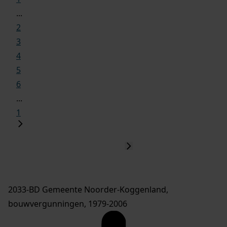
...
2
3
4
5
6
...
1
2033-BD Gemeente Noorder-Koggenland,
bouwvergunningen, 1979-2006