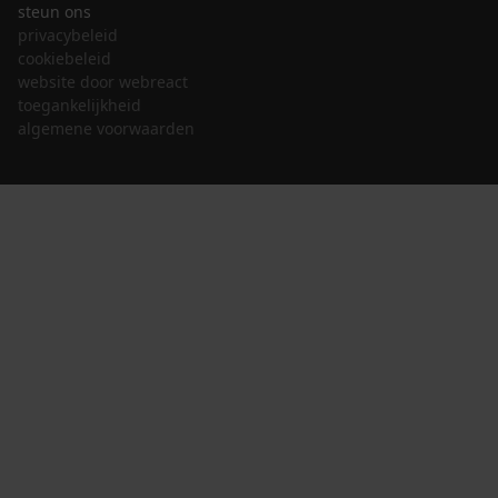
steun ons
privacybeleid
cookiebeleid
website door webreact
toegankelijkheid
algemene voorwaarden