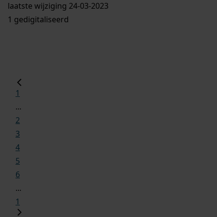
laatste wijziging 24-03-2023
1 gedigitaliseerd
1
...
2
3
4
5
6
...
1