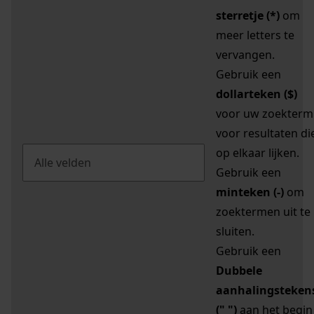
sterretje (*)
om
meer letters te
vervangen.
Gebruik een
dollarteken ($)
voor uw zoekterm
voor resultaten di
op elkaar lijken.
Gebruik een
minteken (-)
om
zoektermen uit te
sluiten.
Gebruik een
Dubbele
aanhalingsteken
(" ")
aan het begin