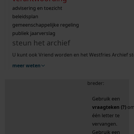
zoektips
Wij helpen u op weg met een aantal zoektips.
bekijk ons geschiedenislokaal
vergunningen
bouwvergunningen
advisering en toezicht
bekijk alle zoektips
beeld en geluid
omgevingsvergunningen
beleidsplan
uitleg nodig?
gemeenschappelijke regeling
publiek jaarverslag
Mijn Studiezaal (inloggen)
Wij helpen u op weg met een aantal zoektips.
steun het archief
bekijk alle zoektips
Door leestekens in
U kunt ook Vriend worden en het Westfries Archief s
uw zoekopdracht te
meer weten
gebruiken, zoekt u
specifieker of juist
breder:
Gebruik een
vraagteken (?)
o
één letter te
vervangen.
Gebruik een