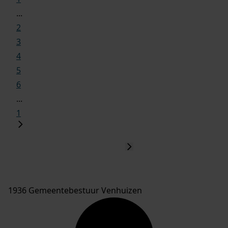
...
2
3
4
5
6
...
1
1936 Gemeentebestuur Venhuizen