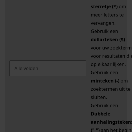
sterretje (*)
om
meer letters te
vervangen.
Gebruik een
dollarteken ($)
voor uw zoekterm
voor resultaten di
op elkaar lijken.
Gebruik een
minteken (-)
om
zoektermen uit te
sluiten.
Gebruik een
Dubbele
aanhalingsteken
(" ")
aan het begin