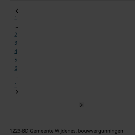
1
...
2
3
4
5
6
...
1
1223-BD Gemeente Wijdenes, bouwvergunningen