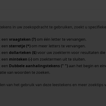
tekens in uw zoekopdracht te gebruiken, zoekt u specifieker
k een
vraagteken (?)
om één letter te vervangen.
k een
sterretje (*)
om meer letters te vervangen.
k een
dollarteken ($)
voor uw zoekterm voor resultaten die o
k een
minteken (-)
om zoektermen uit te sluiten.
k een
Dubbele aanhalingstekens (" ")
aan het begin en ei
tie van woorden te zoeken.
en van het gebruik van deze leestekens en meer zoektips 