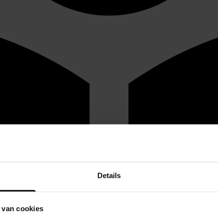
Details
 van cookies