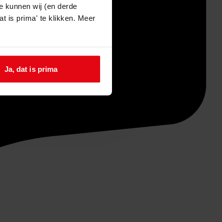
e kunnen wij (en derde
t is prima' te klikken. Meer
Ja, dat is prima