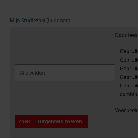
Mijn Studiezaal (inloggen)
Door lees
Gebrui
Gebrui
Gebrui
Gebrui
Gebrui
combina
Voorbeeld
Zoek
Uitgebreid zoeken