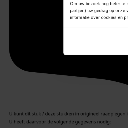
Om uw bezoek nog beter te m
partijen) uw gedrag op onze 
informatie over cookies en p
U kunt dit stuk / deze stukken in origineel raadplegen 
U heeft daarvoor de volgende gegevens nodig: