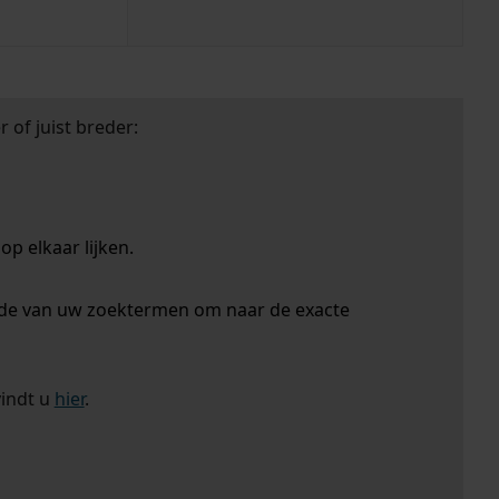
 of juist breder:
p elkaar lijken.
nde van uw zoektermen om naar de exacte
vindt u
hier
.