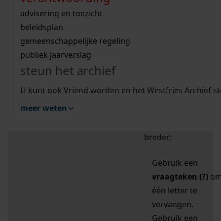
zoektips
Wij helpen u op weg met een aantal zoektips.
bekijk ons geschiedenislokaal
vergunningen
bouwvergunningen
advisering en toezicht
bekijk alle zoektips
beeld en geluid
omgevingsvergunningen
beleidsplan
uitleg nodig?
gemeenschappelijke regeling
publiek jaarverslag
Mijn Studiezaal (inloggen)
Wij helpen u op weg met een aantal zoektips.
steun het archief
bekijk alle zoektips
Door leestekens in
U kunt ook Vriend worden en het Westfries Archief s
uw zoekopdracht te
meer weten
gebruiken, zoekt u
specifieker of juist
breder:
Gebruik een
vraagteken (?)
o
één letter te
vervangen.
Gebruik een