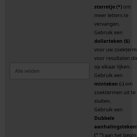
sterretje (*)
om
meer letters te
vervangen.
Gebruik een
dollarteken ($)
voor uw zoekterm
voor resultaten di
op elkaar lijken.
Gebruik een
minteken (-)
om
zoektermen uit te
sluiten.
Gebruik een
Dubbele
aanhalingsteken
(" ")
aan het begin