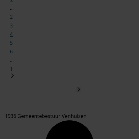
...
2
3
4
5
6
...
1
1936 Gemeentebestuur Venhuizen