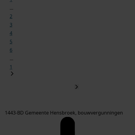
...
2
3
4
5
6
...
1
1443-BD Gemeente Hensbroek, bouwvergunningen