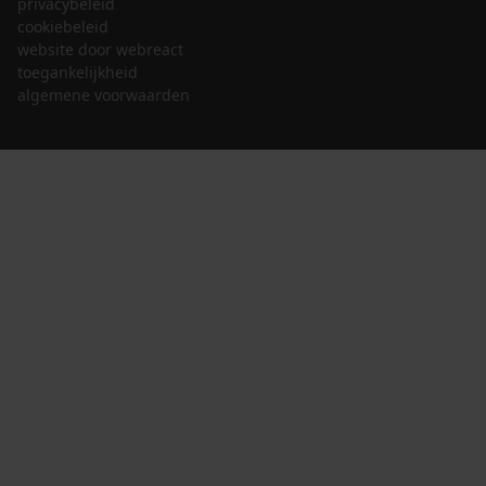
privacybeleid
cookiebeleid
website door webreact
toegankelijkheid
algemene voorwaarden