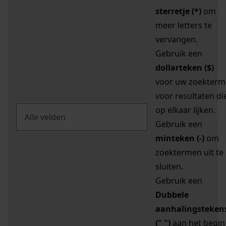
sterretje (*)
om
meer letters te
vervangen.
Gebruik een
dollarteken ($)
voor uw zoekterm
voor resultaten di
op elkaar lijken.
Gebruik een
minteken (-)
om
zoektermen uit te
sluiten.
Gebruik een
Dubbele
aanhalingsteken
(" ")
aan het begin