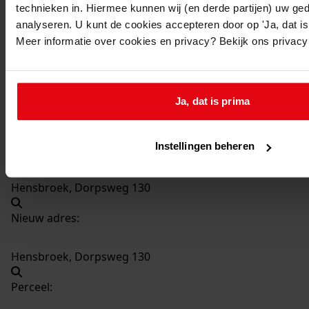
technieken in. Hiermee kunnen wij (en derde partijen) uw ge
572
Bouw loods, 1978
analyseren. U kunt de cookies accepteren door op 'Ja, dat is 
Datering
:
Meer informatie over cookies en privacy? Bekijk ons privac
1978
Beschrijving:
Bouw loods
Ja, dat is prima
Datum vergunning:
23-10-1978
Instellingen beheren
Adres:
Hensbroek, Dorpsweg 130
Nieuw adres:
Hensbroek, Dorpsweg 130
Perceel: