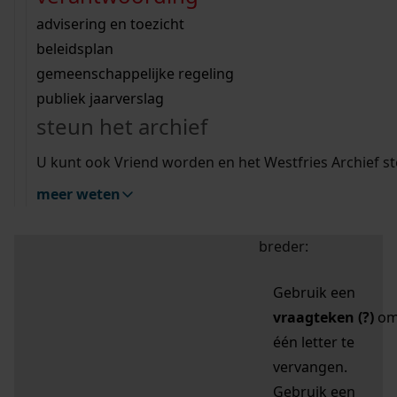
zoektips
Wij helpen u op weg met een aantal zoektips.
bekijk ons geschiedenislokaal
vergunningen
bouwvergunningen
advisering en toezicht
bekijk alle zoektips
beeld en geluid
omgevingsvergunningen
beleidsplan
uitleg nodig?
gemeenschappelijke regeling
publiek jaarverslag
Mijn Studiezaal (inloggen)
Wij helpen u op weg met een aantal zoektips.
steun het archief
bekijk alle zoektips
Door leestekens in
U kunt ook Vriend worden en het Westfries Archief s
uw zoekopdracht te
meer weten
gebruiken, zoekt u
specifieker of juist
breder:
Gebruik een
vraagteken (?)
o
één letter te
vervangen.
Gebruik een