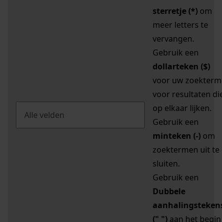
sterretje (*)
om
meer letters te
vervangen.
Gebruik een
dollarteken ($)
voor uw zoekterm
voor resultaten di
op elkaar lijken.
Gebruik een
minteken (-)
om
zoektermen uit te
sluiten.
Gebruik een
Dubbele
aanhalingsteken
(" ")
aan het begin