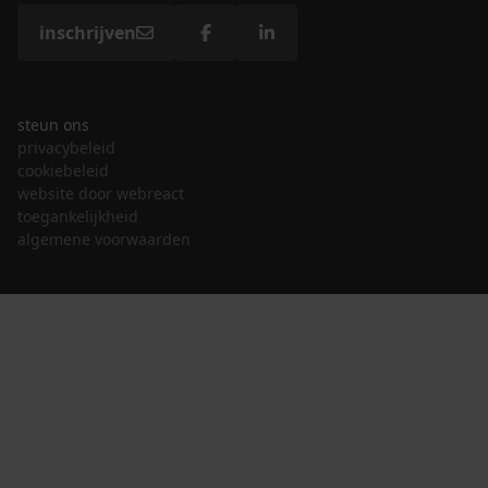
inschrijven
steun ons
privacybeleid
cookiebeleid
website door webreact
toegankelijkheid
algemene voorwaarden