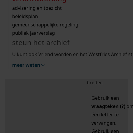
zoektips
Wij helpen u op weg met een aantal zoektips.
bekijk ons geschiedenislokaal
vergunningen
bouwvergunningen
advisering en toezicht
bekijk alle zoektips
beeld en geluid
omgevingsvergunningen
beleidsplan
uitleg nodig?
gemeenschappelijke regeling
publiek jaarverslag
Mijn Studiezaal (inloggen)
Wij helpen u op weg met een aantal zoektips.
steun het archief
bekijk alle zoektips
Door leestekens in
U kunt ook Vriend worden en het Westfries Archief s
uw zoekopdracht te
meer weten
gebruiken, zoekt u
specifieker of juist
breder:
Gebruik een
vraagteken (?)
o
één letter te
vervangen.
Gebruik een