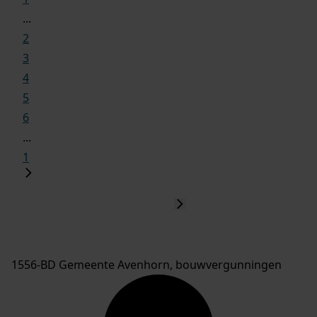
...
2
3
4
5
6
...
1
1556-BD Gemeente Avenhorn, bouwvergunningen